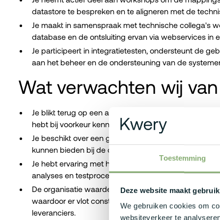
datastore te bespreken en te aligneren met de techn
Je maakt in samenspraak met technische collega's w
database en de ontsluiting ervan via webservices i
Je participeert in integratietesten, ondersteunt de ge
aan het beheer en de ondersteuning van de systeme
Wat verwachten wij van
Je blikt terug op een aantal jaren relevante ervaring
hebt bij voorkeur kennis van Master Data Manageme
Je beschikt over een grondige kennis van SQL om de
kunnen bieden bij de databaseopbouw.
Toestemming
Je hebt ervaring met het inzetten van AI-tools, zoals
analyses en testprocessen.
De organisatie waardeert sterke communicatieve vaa
Deze website maakt gebruik
waardoor er vlot constructieve relaties worden opge
We gebruiken cookies om cont
leveranciers.
websiteverkeer te analyseren