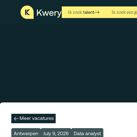
talent
j
Ik zoek
Ik zoek een
Meer vacatures
Antwerpen
July 9, 2026
Data analyst