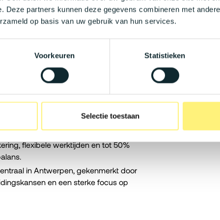
GDPR, security, privacy en audits
e. Deze partners kunnen deze gegevens combineren met andere i
.
erzameld op basis van uw gebruik van hun services.
Voorkeuren
Statistieken
00 per maand, afhankelijk van de reeds
el mobiliteitsbudget dat aansluit bij de
Selectie toestaan
 de dagelijkse lunch te vergoeden.
en aantrekkelijk bonussysteem, een
ering, flexibele werktijden en tot 50%
alans.
centraal in Antwerpen, gekenmerkt door
idingskansen en een sterke focus op