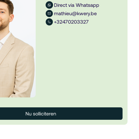
Direct via Whatsapp
mathieu@kwery.be
+32470203327
Nu solliciteren