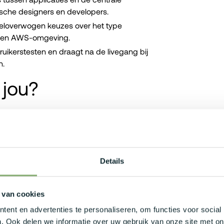
ische designers en developers.
eloverwogen keuzes over het type
n een AWS-omgeving.
bruikerstesten en draagt na de livegang bij
n.
 jou?
 binnen het domein van datamodellering en
nt (MDM).
 nodige technische ondersteuning te
Details
 Claude, ter ondersteuning van jouw data-
rdigheden en een analytisch vermogen,
 van cookies
bouwd met zowel interne klanten als
ent en advertenties te personaliseren, om functies voor social
. Ook delen we informatie over uw gebruik van onze site met on