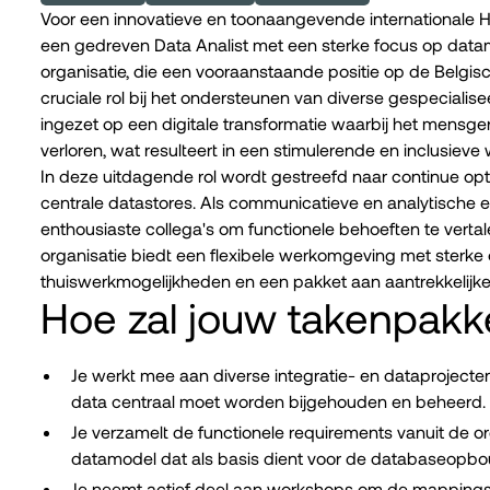
Voor een innovatieve en toonaangevende internationale H
een gedreven Data Analist met een sterke focus op data
organisatie, die een vooraanstaande positie op de Belgis
cruciale rol bij het ondersteunen van diverse gespecialise
ingezet op een digitale transformatie waarbij het mensger
verloren, wat resulteert in een stimulerende en inclusiev
In deze uitdagende rol wordt gestreefd naar continue opt
centrale datastores. Als communicatieve en analytische
enthousiaste collega's om functionele behoeften te verta
organisatie biedt een flexibele werkomgeving met sterke
thuiswerkmogelijkheden en een pakket aan aantrekkelijk
Hoe zal jouw takenpakke
Je werkt mee aan diverse integratie- en dataprojecten
data centraal moet worden bijgehouden en beheerd.
Je verzamelt de functionele requirements vanuit de or
datamodel dat als basis dient voor de databaseopbo
Je neemt actief deel aan workshops om de mappings 