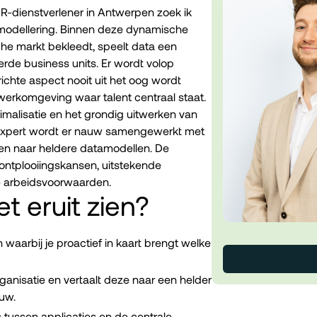
R-dienstverlener in Antwerpen zoek ik
modellering. Binnen deze dynamische
che markt bekleedt, speelt data een
erde business units. Er wordt volop
ichte aspect nooit uit het oog wordt
e werkomgeving waar talent centraal staat.
imalisatie en het grondig uitwerken van
 expert wordt er nauw samengewerkt met
len naar heldere datamodellen. De
 ontplooiingskansen, uitstekende
e arbeidsvoorwaarden.
t eruit zien?
 waarbij je proactief in kaart brengt welke
ganisatie en vertaalt deze naar een helder
uw.
tussen applicaties en de centrale