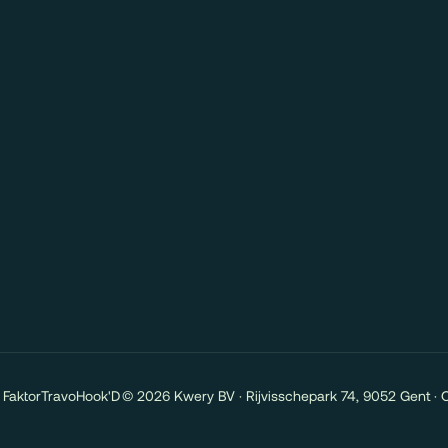
Faktor
Travo
Hook'D
© 2026 Kwery BV · Rijvisschepark 74, 9052 Gent · 