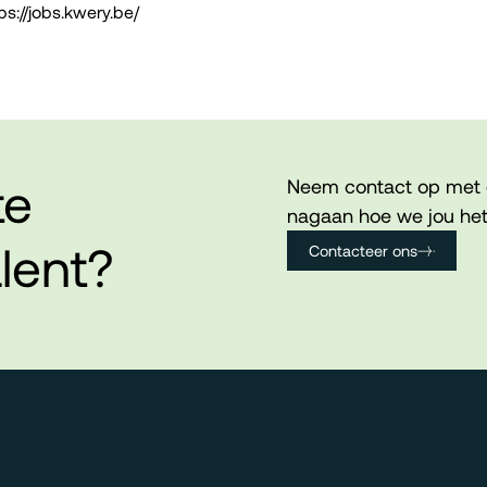
ps://jobs.kwery.be/
te
Neem contact op met 
nagaan hoe we jou het
lent?
Contacteer ons