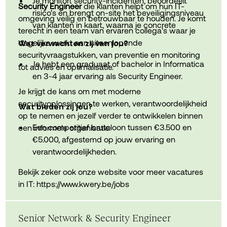
Je monitort security-incidenten, beoordeelt
Security Engineer
die klanten helpt om hun IT-
risico’s en brengt on-site het beveiligingsniveau
omgeving veilig en betrouwbaar te houden. Je komt
van klanten in kaart, waarna je concrete
Ruime mogelijkheden om opleidingen te volgen,
terecht in een team van ervaren collega's waar je
actieplannen en verbetertrajecten opstelt.
certificeringen te behalen en jezelf verder te
dagelijks werkt aan uiteenlopende
Wat verwachten zij van jou?
ontwikkelen binnen cybersecurity.
securityvraagstukken, van preventie en monitoring
Je ondersteunt het Incident Response Team,
Je hebt een graduaat of bachelor in Informatica
tot advies en optimalisatie.
verzorgt trainingen voor gebruikersbewustzijn en
en 3-4 jaar ervaring als Security Engineer.
Een moderne werkomgeving waar
helpt klanten hun security maturity te verhogen.
samenwerking, kennisdeling en persoonlijke
Je krijgt de kans om met moderne
groei centraal staan, aangevuld met
Je hebt diepgaande kennis van Cybersecurity,
securityoplossingen te werken, verantwoordelijkheid
Wat bieden zij jou?
verschillende sportieve en sociale activiteiten.
Je specialiseert je in tools zoals Elastic,
MITRE ATT&CK, SIEM, IDS/IPS, EDR, vulnerability
op te nemen en jezelf verder te ontwikkelen binnen
vulnerability management-platformen of anti-
assessments en IT-infrastructuur (Azure, M365).
Een competitief brutoloon tussen €3.500 en
een informele organisatie.
phishingoplossingen en adviseert over proces-
€5.000, afgestemd op jouw ervaring en
en rapportageverbeteringen.
verantwoordelijkheden.
Je denkt creatief en out-of-the-box, vindt
innovatieve oplossingen voor IT-uitdagingen en
Bekijk zeker ook onze website voor meer vacatures
staat open voor het behalen van relevante
Maandelijkse netto onkostenvergoeding voor
in IT:
https://www.kwery.be/jobs
certificeringen.
werkgerelateerde kosten.
Je communiceert duidelijk en professioneel met
Een moderne werkplek inclusief bedrijfswagen
Senior Network & Security Engineer