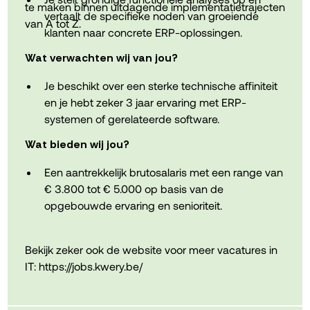
te maken binnen uitdagende implementatietrajecten
Ten slotte word je deel van een warm en
vertaalt de specifieke noden van groeiende
van A tot Z.
familiaal bedrijf met vlakke structuur en korte
klanten naar concrete ERP-oplossingen.
communicatielijnen!
Je beheert uitdagende projecten van korte duur
Wat verwachten wij van jou?
tot langdurige trajecten voor vaste enterprise-
Deze vacature ligt in het beheer van Charlotte
klanten.
Je beschikt over een sterke technische affiniteit
Andries, solliciteren kan via de website of via
en je hebt zeker 3 jaar ervaring met ERP-
Je voert grondige testen uit om de kwaliteit en
charlotte@kwery.be
systemen of gerelateerde software.
de goede werking van de opgeleverde
softwareoplossingen te garanderen.
Je bent communicatief sterk ingesteld en je
Wat bieden wij jou?
hanteert een hands-on werkwijze.
Je onderhoudt een intensief klantcontact en
Een aantrekkelijk brutosalaris met een range van
treedt op als de centrale gesprekspartner
Je hebt ervaring met functionele analyse,
€ 3.800 tot € 5.000 op basis van de
gedurende het gehele implementatieproces.
integraties, het testen van software en het
opgebouwde ervaring en senioriteit.
intensief begeleiden van klanten.
Een representatieve bedrijfswagen met
Je bent snel ingewerkt en voelt je thuis binnen
bijhorende laadkaart voor alle verplaatsingen.
een veranderende en snelgroeiende
Bekijk zeker ook de website voor meer vacatures in
werkomgeving.
Maaltijdcheques ter ondersteuning van de
IT: https://jobs.kwery.be/
dagelijkse maaltijden.
Een netto onkostenvergoeding tot € 150 /