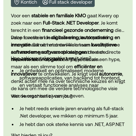
Kontich
Full stack developer
Een uitdagende functie binnen een groeiende
Voor een
stabiele en familiale KMO
gaat Kwery op
softwareorganisatie met ruimte voor initiatief en
zoek naar een
Full-Stack .NET Developer
. Je komt
eigen inbreng.
terecht in een
financieel gezonde onderneming
die
volop investeert in
Deze functie is ideaal voor een developer die
digitalisering, automatisering en
Uitgebreide opleidingsmogelijkheden en kansen
innovatie
energie haalt uit het ontwikkelen van
. Samen met een klein team bouw je mee
kwalitatieve
om jezelf verder te ontwikkelen binnen een
aan
software
moderne softwareoplossingen
en graag aan de slag gaat met de
die een directe
internationale omgeving.
Hoe zal jouw takenpakket eruit zien?
impact hebben op de bedrijfsprocessen.
nieuwste technologieën
. AI zie je niet als een hype,
maar als een slimme tool om
efficiënter en
Je ontwikkelt en optimaliseert moderne
Een aangename werkomgeving met korte
innovatiever
te ontwikkelen. Je krijgt vee
l autonomie
,
softwareapplicaties, van backend tot frontend,
communicatielijnen, een hecht team en een
denkt actief mee na over technische keuzes en krijgt
en vertaalt functionele analyses naar
sterke focus op samenwerking.
de kans om mee de verdere technologische visie
performante oplossingen.
van de organisatie vorm te geven.
Wat verwachten zij van jou?
Je bouwt schaalbare integraties tussen
verschillende systemen en neemt ownership
Je hebt reeds enkele jaren ervaring als full-stack
over de technische uitwerking.
.Net developer, we mikken op minimum 5 jaar.
Je denkt actief mee over technische innovaties
Je hebt dan ook sterke kennis van .NET, ASP.NET
en zet AI-tools in om efficiënter en slimmer te
Core en C#. Verder heb je ervaring in Angular en
Wat bieden zij jou?