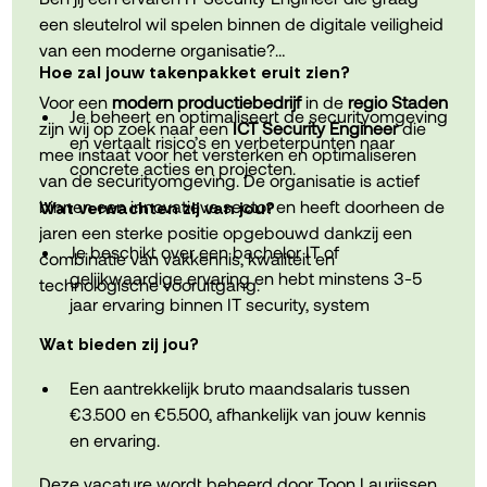
een sleutelrol wil spelen binnen de digitale veiligheid
van een moderne organisatie?
Hoe zal jouw takenpakket eruit zien?
Voor een
modern productiebedrijf
in de
regio Staden
Je beheert en optimaliseert de securityomgeving
zijn wij op zoek naar een
ICT Security Engineer
die
en vertaalt risico’s en verbeterpunten naar
mee instaat voor het versterken en optimaliseren
concrete acties en projecten.
van de securityomgeving. De organisatie is actief
binnen een innovatieve sector en heeft doorheen de
Wat verwachten zij van jou?
Je analyseert securitymeldingen, onderzoekt
jaren een sterke positie opgebouwd dankzij een
incidenten en neemt maatregelen binnen
Je beschikt over een bachelor IT of
combinatie van vakkennis, kwaliteit en
Microsoft securityoplossingen zoals Defender,
gelijkwaardige ervaring en hebt minstens 3-5
technologische vooruitgang.
Entra ID en Microsoft 365 Security.
jaar ervaring binnen IT security, system
engineering of infrastructuur.
Wat bieden zij jou?
Je implementeert en verfijnt securitymaatregelen
zoals Conditional Access, Intune policies, identity
Je hebt een sterke kennis van Microsoft
Een aantrekkelijk bruto maandsalaris tussen
management en endpoint security.
securitytechnologieën zoals Entra ID, Intune,
€3.500 en €5.500, afhankelijk van jouw kennis
Defender for Endpoint en Microsoft 365 Security.
en ervaring.
Je werkt samen met interne teams en externe
Deze vacature wordt beheerd door Toon Laurijssen.