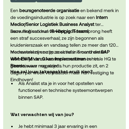
onkostenvergoeding van €300 per maand,
Een
beursgenoteerde organisatie
en bekend merk in
laptop, gsm en abonnement.
de voedingsindustrie is op zoek naar een
Intern
Medior/Senior Logistiek Business Analyst
ter
Een flexibel cafetariaplan waarmee je zelf extra
aanvulling van hun
Deze multinational van Belgische oorsprong heeft
18-koppig IT team!
voordelen kan kiezen, zoals bijkomende
een straf succesverhaal; ze zijn begonnen als
verlofdagen, fietsleasing of multimedia.
kruidenierszaak en vandaag tellen ze meer dan 1200
medewerkers en zijn ze actief in 5 continenten
Momenteel zijn ze op zoek naar iemand die
SAP
De mogelijkheid om tot 3 dagen per week van
wereldwijd! Je zal werken vanuit hun centrale HQ te
WM-EWM van 0 kan implementeren
in het
thuis uit te werken.
Beerse
gloednieuwe magazijn!
, waar nog steeds hun productie zit, en 2
Hoe zal jouw takenpakket eruit zien?
dagen per week verplaatsen naar hun vestiging te
Een goede work-life balance dankzij een 39-
Eindhoven!
Als Analist sta je in voor het opstellen van
urenweek en 30 verlofdagen.
functioneel en technische systeemontwerpen
binnen SAP.
Een warme bedrijfscultuur binnen een jonge en
Je analyseert de behoeften vanuit de business
groeiende organisatie waar initiatief,
binnen SAP
samenwerking en persoonlijke ontwikkeling
Wat verwachten wij van jou?
centraal staan.
Ondersteunen van Key Users
Je hebt minimaal 3 jaar ervaring in een
Het grootste project waar je voor aan de slag zal