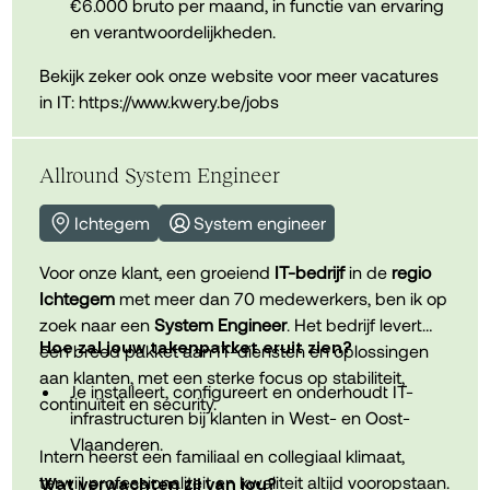
met teams aan verbeteringen en innovatie.
Cisco-netwerken, Darktrace en protocollen zoals
€6.000 bruto per maand, in functie van ervaring
L2/L3, routing, 802.1x en SDN.
en verantwoordelijkheden.
Bekijk zeker ook onze website voor meer vacatures
Je combineert een sterk analytisch vermogen
Je krijgt een bedrijfswagen met tankkaart of
in IT:
https://www.kwery.be/jobs
met een gestructureerde, stressbestendige
laadpas, aangevuld met een volledig uitgerust
aanpak en communiceert vlot in Nederlands en
pakket van laptop, smartphone en abonnement.
Engels.
Allround System Engineer
Daarnaast ontvang je een netto
Ichtegem
System engineer
onkostenvergoeding van €250 per maand,
gecombineerd met maaltijd- en ecocheques.
Voor onze klant, een groeiend
IT-bedrijf
in de
regio
Ichtegem
met meer dan 70 medewerkers, ben ik op
Je geniet van een uitgebreide groeps- en
zoek naar een
System Engineer
. Het bedrijf levert
hospitalisatieverzekering, waarbij ook
Hoe zal jouw takenpakket eruit zien?
een breed pakket aan IT-diensten en oplossingen
gezinsleden kunnen aansluiten.
aan klanten, met een sterke focus op stabiliteit,
Je installeert, configureert en onderhoudt IT-
continuïteit en security.
Er is een collectief en prestatiegebonden
infrastructuren bij klanten in West- en Oost-
bonussysteem dat inzet en resultaten beloont.
Vlaanderen.
Intern heerst een familiaal en collegiaal klimaat,
terwijl professionaliteit en kwaliteit altijd vooropstaan.
Wat verwachten zij van jou?