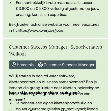
infrastructuurprojecten.
Je hebt een sterke kennis van Microsoft-
Een aantrekkelijk bruto maandsalaris tussen
technologieën, Azure, netwerken, virtualisatie en
€3.800 en €5.300, volledig afgestemd op jouw
Versterken van de cybersecurity binnen diverse
cybersecurity. Ervaring met firewalls en
ervaring, kennis en expertise.
omgevingen, adviseren rond
cloudomgevingen is een grote plus.
Bekijk zeker ook onze website voor meer vacatures
beveiligingsvraagstukken en opvolgen van
Een bedrijfswagen met tankkaart of laadpas,
in IT:
https://www.kwery.be/jobs
nieuwe ontwikkelingen rond onder andere NIS2
Je werkt gestructureerd, neemt initiatief, denkt
aangevuld met een netto onkostenvergoeding
en compliance.
oplossingsgericht en voelt je comfortabel in
van €250 per maand.
contact met zowel klanten als collega's.
Customer Success Manager | Schoolverlaters
Maaltijdcheques van €10 per gewerkte dag, een
Welkom
uitgebreide groepsverzekering en
hospitalisatieverzekering.
Herentals
Customer Success Manager
Wil jij starten in een rol waar software,
Een laptop, smartphone en abonnement zodat
klantencontact en business samenkomen? Ben je
je over alle nodige tools beschikt.
iemand die graag luistert naar klanten, oplossingen
Hoe zal jouw takenpakket eruit zien?
zoekt en energie krijgt van het begeleiden van
Mogelijkheid tot één dag thuiswerk per week en
mensen?
flexibele werkuren binnen een 38-urenweek.
Je beheert een eigen klantenportefeuille en
bouwt duurzame relaties op met verschillende