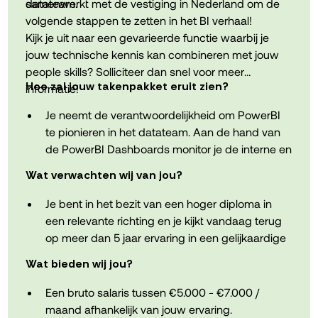
datateam.
samenwerkt met de vestiging in Nederland om de
waaronder een groeps- en
volgende stappen te zetten in het BI verhaal!
hospitalisatieverzekering.
Kijk je uit naar een gevarieerde functie waarbij je
jouw technische kennis kan combineren met jouw
Een laptop en smartphone van de zaak, zodat je
people skills? Solliciteer dan snel voor meer
beschikt over de juiste tools om je job efficiënt
Hoe zal jouw takenpakket eruit zien?
informatie!
uit te voeren.
Je neemt de verantwoordelijkheid om PowerBI
te pionieren in het datateam. Aan de hand van
De kans om jezelf verder te ontwikkelen dankzij
de PowerBI Dashboards monitor je de interne en
opleidingen, certificeringen, begeleiding en een
externe KPI’s.
omgeving waarin jouw groei centraal staat.
Wat verwachten wij van jou?
Vanuit een coachende rol maak je de juniors
wegwijs in PowerBI. Je bent ook het
Je bent in het bezit van een hoger diploma in
aanspreekpunt in de wisselwerking met de
een relevante richting en je kijkt vandaag terug
Nederlandse afdeling.
op meer dan 5 jaar ervaring in een gelijkaardige
functie.
Je organiseert trainingen en presentaties
Wat bieden wij jou?
Je gaat op een analytische en gestructureerde
Wanneer nodig stel je zelf nog de dashboards
manier te werk en je kan goed prioriteiten
Een bruto salaris tussen €5.000 - €7.000 /
op.
stellen.
maand afhankelijk van jouw ervaring.
Je stippelt een duidelijk plan uit voor de BI-