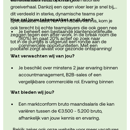
van medewerkers via interne en externe
groeiverhaal. Dankzij een open vloer leer je snel bij,
opleidingen.
dit verdeeld in sterke, dynamische teams per
Een omgeving waar initiatief wordt
Hoe zal jouw takenpakket eruit zien?
specialisatie. Naast hun onmisbare kennis, kom je
aangemoedigd, verantwoordelijkheid
ook terecht bij echte teamplayers die ook geen nee
Je beheert een bestaande klantenportefeuille
vanzelfsprekend is en je de vrijheid krijgt om
zeggen tegen een after-work. In de break room die
(80%) en gaat 20% actief op zoek naar
mee te bouwen aan de verdere digitalisering
tot in de puntjes is uitgerust een rondje aan de
commerciële opportuniteiten. Met een
van een internationaal productiebedrijf.
pooltafel zorgt alvast voor gezonde ontspanning!
consultatieve aanpak detecteer je
Tot slot kom je terecht in een hecht team met
Wat verwachten wij van jou?
verbeterpunten, begeleid je klanten naar nieuwe
gepassioneerde collega's, waar samenwerking,
softwareoplossingen en realiseer je succesvolle
Je beschikt over minstens 2 jaar ervaring binnen
kennisdeling en een no-nonsense mentaliteit
upselltrajecten.
accountmanagement, B2B-sales of een
centraal staan.
Je bent regelmatig onderweg naar klanten voor
vergelijkbare commerciële rol. Ervaring binnen
productdemo's, adviesgesprekken en het
SaaS of software is een sterke troef, maar geen
Wat bieden wij jou?
opstellen van offertes en
must.
aanbestedingsdossiers. Je fungeert als een
Je bent een mature gesprekspartner die klanten
Een marktconform bruto maandsalaris die kan
echte sparringpartner die vertrouwen opbouwt
op een heldere en overtuigende manier kan
variëren tussen de €3.500 - 5.200 bruto,
op lange termijn.
adviseren. Je bouwt duurzame relaties op en
afhankelijk van jouw kennis en ervaring.
Je vertegenwoordigt de organisatie op beurzen
voelt je sterker in farming dan in pure hunting.
Een premium BMW bedrijfswagen waar je je
Bekijk zeker ook onze website voor meer vacatures