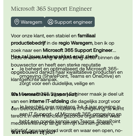
maand voor het dekken van dagelijkse
Microsoft 365 Support Engineer
beroepskosten.Een uitgebreid pakket aan
aanvullende extralegale voordelen.
Waregem
Support engineer
Een unieke werkplek bij een stabiele Vlaamse IT-
speler met internationale topklanten.
Voor onze klant, een stabiel en
familiaal
productiebedrijf
in de
regio Waregem
, ben ik op
zoek naar een
Microsoft 365 Support Engineer
.
Hoe zal jouw takenpakket eruit zien?
Deze onderneming is al jarenlang actief binnen de
bouwsector en heeft een sterke reputatie
Je beheert en optimaliseert de Microsoft 365-
opgebouwd dankzij haar kwalitatieve producten en
omgeving (SharePoint, Teams en OneDrive) en
klantgerichte aanpak.
zorgt voor een duidelijke, veilige en
gebruiksvriendelijke digitale werkplek.
Als Microsoft 365 Support Engineer maak je deel uit
Wat verwachten zij van jou?
van een
interne IT-afdeling
die dagelijks zorgt voor
Je biedt ondersteuning aan collega's bij
Je beschikt over minstens 3 à 4 jaar ervaring in
een betrouwbare en moderne IT-omgeving. Je komt
Microsoft 365, verzorgt eerstelijnssupport en
een IT Support- of Microsoft 365-omgeving en
terecht in een financieel gezonde organisatie waar
helpt mee met het opstellen van richtlijnen rond
hebt een goede kennis van Teams, SharePoint
medewerkers op lange termijn kunnen groeien,
documentbeheer.
en OneDrive.
initiatief gewaardeerd wordt en waar een open, no-
Wat bieden zij jou?