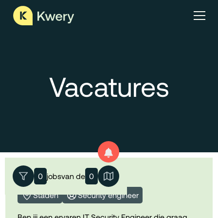
Vacatures
ICT Security Engineer
0
jobs
van de
0
Staden
Security engineer
Ben jij een ervaren IT Security Engineer die graag