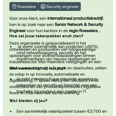
klanten, zowel schriftelijk (rapportages) als
met tankkaart, laptop en smartphone met
Roeselare
Security engineer
mondeling (presentaties).
abonnement.
Voor onze klant, een
internationaal productiebedrijf
,
Flexibele werkuren met de mogelijkheid om tot 2
ben ik op zoek naar een
Senior Network & Security
dagen per week van thuis uit te werken.
Engineer
voor hun kantoor in de
regio Roeselare
.
Hoe zal jouw takenpakket eruit zien?
Maaltijdcheques en ecocheques voor extra
Deze organisatie is gespecialiseerd in het
gemak in het dagelijks leven.
Je werkt voornamelijk aan projecten (±60%)
ontwikkelen en produceren van hoogwaardige
rond netwerktoegang, security en het
oplossingen voor diverse toepassingen binnen
implementeren van nieuwe oplossingen en
Groepsverzekering en uitgebreide
industriesector. Met meerdere vestigingen en een
standaarden.
hospitalisatieverzekering voor optimale
sterke aanwezigheid in Europa en daarbuiten, zetten
Wat verwachten zij van jou?
zekerheid.
ze volop in op innovatie, automatisatie en
Je staat in voor monitoring en onderhoud (±30%)
Je hebt minstens 5 jaar relevante ervaring in
digitalisering. IT speelt hierbij een sleutelrol in het
om de stabiliteit en veiligheid van de IT-
netwerken en security en beschikt over een
26 verlofdagen, leuke teamactiviteiten, interne
ondersteunen van productieprocessen, logistieke
omgeving te garanderen.
bachelor, bij voorkeur een master in IT.
kennisdeling en een jaarlijkse familiedag.
flows en internationale samenwerking.
Wat bieden zij jou?
Je biedt sporadisch (±10%) ondersteuning bij
Je hebt diepgaande kennis van Fortinet
complexe technische issues en werkt samen
(firewalls, security policies), aangevuld met
Een aantrekkelijk salarispakket tussen €3.700 en