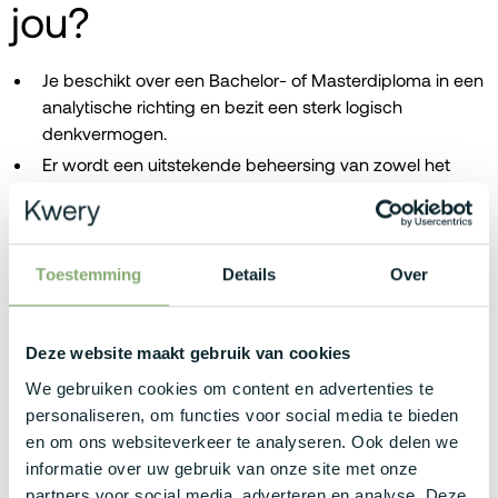
jou?
Je beschikt over een Bachelor- of Masterdiploma in een
analytische richting en bezit een sterk logisch
denkvermogen.
Er wordt een uitstekende beheersing van zowel het
Nederlands als het Engels op C2-niveau vereist, waarbij
kennis van het Frans een mooie troef is.
Er wordt gezocht naar een leergierige, allround IT-
professional die snel inzicht krijgt in de specifieke
Toestemming
Details
Over
processen van een grote productieomgeving.
Kandidaten moeten zich comfortabel voelen in een
Deze website maakt gebruik van cookies
veranderende omgeving en effectief kunnen
communiceren met diverse internationale contacten.
We gebruiken cookies om content en advertenties te
personaliseren, om functies voor social media te bieden
Een goede basiskennis van of een eerste ervaring met
en om ons websiteverkeer te analyseren. Ook delen we
Power BI en databanken is een absolute must voor
informatie over uw gebruik van onze site met onze
deze instaprol.
partners voor social media, adverteren en analyse. Deze