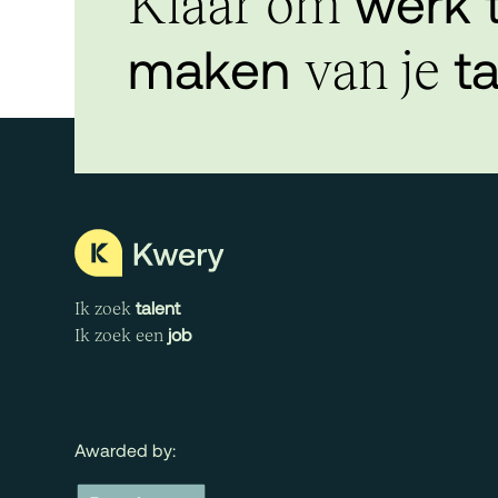
werk 
Klaar om
maken
ta
van je
talent
Ik zoek
job
Ik zoek een
Awarded by: