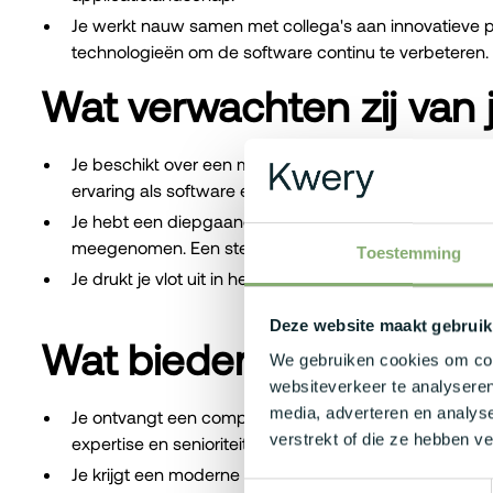
Je werkt nauw samen met collega's aan innovatieve p
technologieën om de software continu te verbeteren.
Wat verwachten zij van 
Je beschikt over een master of bachelor diploma binn
ervaring als software engineer of 3 jaar als software a
Je hebt een diepgaande technische kennis van C#, .NE
meegenomen. Een sterke basis kennis binnen softwar
Toestemming
Je drukt je vlot uit in het Nederlands en Engels en je 
Deze website maakt gebruik
Wat bieden zij jou?
We gebruiken cookies om cont
websiteverkeer te analyseren
media, adverteren en analys
Je ontvangt een competitief brutosalaris tussen €4.5
verstrekt of die ze hebben v
expertise en senioriteit.
Je krijgt een moderne bedrijfswagen met een nationa
Toestemmingsselectie