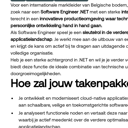
Voor een internationale marktleider van Belgische bodem, 
zoek naar een
Software Engineer .NET
met een sterke
int
terecht in een
innovatieve productieomgeving waar technol
persoonlijke ontwikkeling hand in hand gaan.
Als Software Engineer speel je een
sleutelrol in de verde
applicatielandschap
. Je werkt mee aan de uitbouw van 
en krijgt de kans om actief bij te dragen aan uitdagende 
volledige organisatie.
Heb je een sterke achtergrond in .NET en wil je je verder
biedt deze functie de ideale combinatie van technische u
doorgroeimogelijkheden.
Hoe zal jouw takenpakke
Je ontwikkelt en moderniseert cloud-native applicati
aan schaalbare, veilige en toekomstgerichte software
Je analyseert functionele noden en vertaalt deze naa
waarbij je actief meedenkt over de verdere optimalis
applicatielandschap.