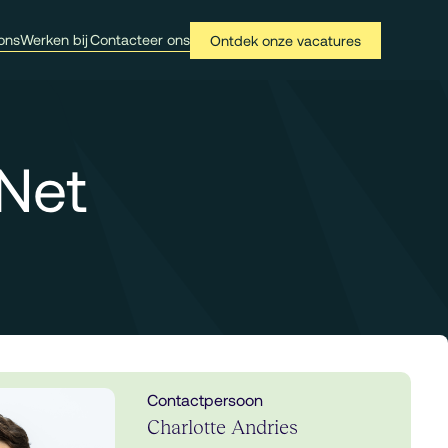
ons
Werken bij
Contacteer ons
Ontdek onze vacatures
.Net
Contactpersoon
Charlotte Andries