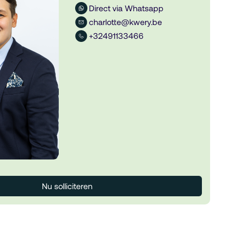
Direct via Whatsapp
charlotte@kwery.be
+32491133466
Nu solliciteren