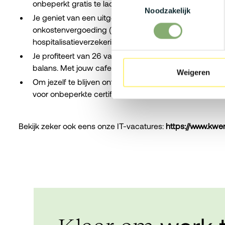
onbeperkt gratis te laden op de bedrijfssite.
Noodzakelijk
Je geniet van een uitgebreid pakket met maaltijdche
onkostenvergoeding (€ 125/maand). Ook ben je uitst
hospitalisatieverzekering en kunt je pakket verder pers
Je profiteert van 26 vakantiedagen, glijtijden en 2 da
balans. Met jouw cafetariaplan kan je bovendien extr
Weigeren
Om jezelf te blijven ontwikkelen zijn er verschillend
voor onbeperkte certificeringen tot externe trainingen. Z
Bekijk zeker ook eens onze IT-vacatures:
https://www.kwer