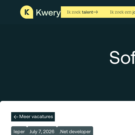
talent
j
Ik zoek
Ik zoek een
Sof
Meer vacatures
Ieper
July 7, 2026
.Net developer