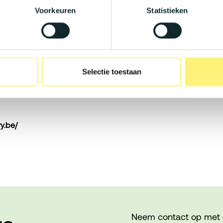
Voorkeuren
Statistieken
ques (€ 8/dag) en een netto
ekend verzekerd via een groeps- en
onaliseren via een flexibel cafetariaplan.
gen thuiswerk voor een optimale work-life
a vakantiedagen verkrijgen!
Selectie toestaan
e mogelijkheden: van een eigen academie
o sta je nooit stil!
y.be/
Neem contact op met 