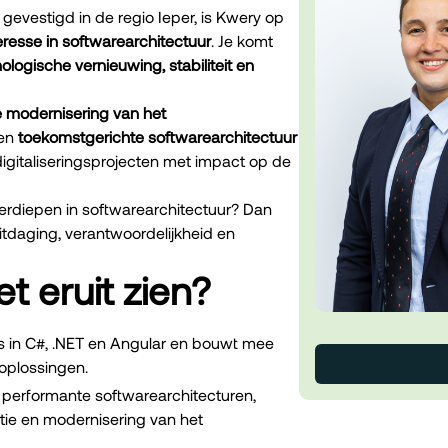
gevestigd in de regio Ieper, is Kwery op
eresse in softwarearchitectuur
. Je komt
ogische vernieuwing, stabiliteit en
re modernisering van het
een
toekomstgerichte softwarearchitectuur
digitaliseringsprojecten met impact op de
 verdiepen in softwarearchitectuur? Dan
itdaging, verantwoordelijkheid en
t eruit zien?
es in C#, .NET en Angular en bouwt mee
oplossingen.
r performante softwarearchitecturen,
atie en modernisering van het