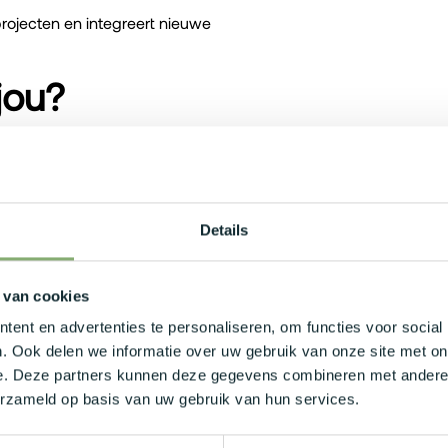
rojecten en integreert nieuwe
jou?
en IT en combineert minstens 5 jaar
rchitect.
T, SQL. Ervaring in Angular is mooi
earchitectuur is een must!
Details
werkt graag in team.
 van cookies
ent en advertenties te personaliseren, om functies voor social
. Ook delen we informatie over uw gebruik van onze site met on
e. Deze partners kunnen deze gegevens combineren met andere i
00 en €5.500, volledig afgestemd op jouw
erzameld op basis van uw gebruik van hun services.
le laadkaart en de mogelijkheid om