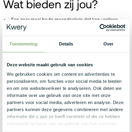
Wat bieden zij jou?
Een zeer mooi bruto maandsalaris dat kan variëren
tussen de €3.500 - €5.500, afhankelijk van je kennis en
ervaring.
Premium bedrijfswagen (waar je kan kiezen uit een
Toestemming
Details
Over
breed aanbod van merken) met ongelimiteerde
laadpas.
Geniet van een zeer voordelige groepsverzekering en
Deze website maakt gebruik van cookies
de Rolls Royce van hospitalisatieverzekeringen:
We gebruiken cookies om content en advertenties te
DKV. Daarnaast ook mooie extra's zoals
personaliseren, om functies voor social media te bieden
maaltijdcheques, netto-onkostenvergoedingen, GSM
en om ons websiteverkeer te analyseren. Ook delen we
en abonnement.
informatie over uw gebruik van onze site met onze
Een mooie work-life balance dankzij de mogelijkheid tot
partners voor social media, adverteren en analyse. Deze
2 dagen thuiswerk, 32 vakantiedagen en flexibele uren!
partners kunnen deze gegevens combineren met andere
Je komt terecht in klein maar ervaren IT team waar
informatie die u aan ze heeft verstrekt of die ze hebben
enorme collegialiteit heerst en kennisdeling centraal
verzameld op basis van uw gebruik van hun services.
staat. Tot slot maak je deel uit van een familiale