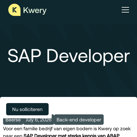
SAP Developer
Meer vacatures
Nu solliciteren
Beerse
July 6, 2026
Back-end developer
Voor een familie bedrijf van eigen bodem is Kwery op zoek
naar een
SAP Developer met sterke kennis van ABAP
.