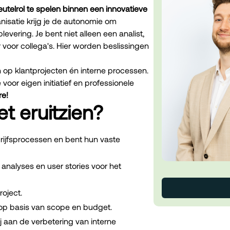
eutelrol te spelen binnen een innovatieve
anisatie krijg je de autonomie om
vering. Je bent niet alleen een analist,
voor collega's. Hier worden beslissingen
n op klantprojecten én interne processen.
voor eigen initiatief en professionele
re!
t eruitzien?
drijfsprocessen en bent hun vaste
 analyses en user stories voor het
oject.
 op basis van scope en budget.
j aan de verbetering van interne