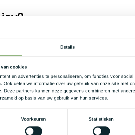
 jou?
re ervaring.
of Functioneel Analist, met ruime ervaring
Details
eekt vloeiend Nederlands en Engels.
 van cookies
ent en advertenties te personaliseren, om functies voor social
. Ook delen we informatie over uw gebruik van onze site met on
 / maand afhankelijk van jouw kennis en
e. Deze partners kunnen deze gegevens combineren met andere i
erzameld op basis van uw gebruik van hun services.
ntact.
n.
Voorkeuren
Statistieken