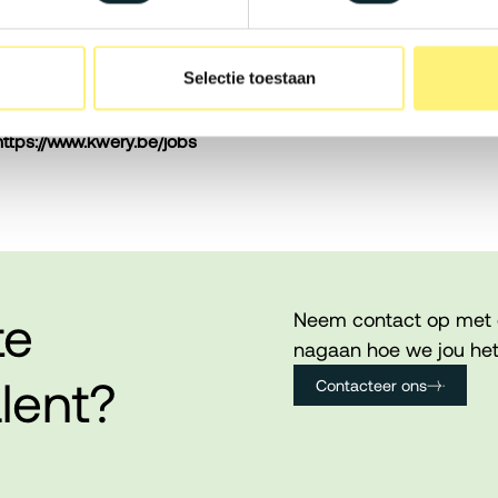
werkoplossingen.
g, groepsverzekering, maaltijd- en
Selectie toestaan
k.
https://www.kwery.be/jobs
te
Neem contact op met 
nagaan hoe we jou het
lent?
Contacteer ons