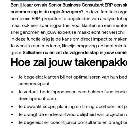
Ben jij klaar om als Senior Business Consultant ERP een sl
onderneming in de regio Anzegem?
In deze familiale org
complexe ERP-projecten te begeleiden van analyse tot ople
maar ook een sparringpartner voor klanten en een mentor 
snel genomen en jouw expertise maakt echt het verschil.
In deze functie krijg je de kans om direct impact te make
Je werkt in een moderne, filevrije omgeving en hebt ruimte 
groei.
Solliciteer nu en zet de volgende stap in jouw carriè
Hoe zal jouw takenpakke
Je begeleidt klanten bij het optimaliseren van hun be
aanspreekpunt.
Je vertaalt bedrijfsprocessen naar heldere functionele
developmentteam.
Je bewaakt scope, planning en timing doorheen het pr
Je draagt de eindverantwoordelijkheid van projecten
Je begeleidt en coacht junior consultants en draagt bi