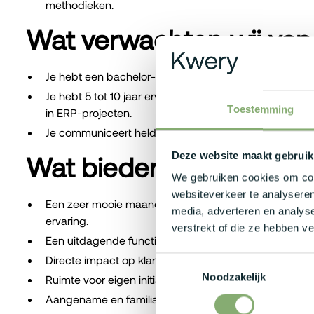
methodieken.
Wat verwachten wij van
Je hebt een bachelor- of masterdiploma, of vergelijkba
Je hebt 5 tot 10 jaar ervaring als Business Consultant 
Toestemming
in ERP-projecten.
Je communiceert helder naar alle stakeholders en spr
Deze website maakt gebruik
Wat bieden wij jou?
We gebruiken cookies om cont
websiteverkeer te analyseren
Een zeer mooie maandverloning: €3300 - €5000 bruto
media, adverteren en analys
ervaring.
verstrekt of die ze hebben v
Een uitdagende functie met veel persoonlijk klantenco
Directe impact op klantprojecten en interne processe
Toestemmingsselectie
Noodzakelijk
Ruimte voor eigen initiatief en professionele groei.
Aangename en familiale werksfeer.