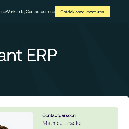
ons
Werken bij
Contacteer ons
Ontdek onze vacatures
tant ERP
Contactpersoon
Mathieu Bracke