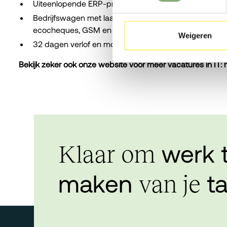
Uiteenlopende ERP-projecten en sectoren, met maat
Bedrijfswagen met laadkaart, hospitalisatieverzekerin
ecocheques, GSM en laptop.
Weigeren
32 dagen verlof en mogelijkheid tot 3 dagen thuiswer
Bekijk zeker ook onze website voor meer vacatures in IT:
werk 
Klaar om
maken
ta
van je