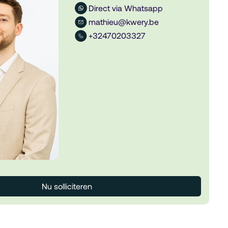
Direct via Whatsapp
mathieu@kwery.be
+32470203327
Nu solliciteren