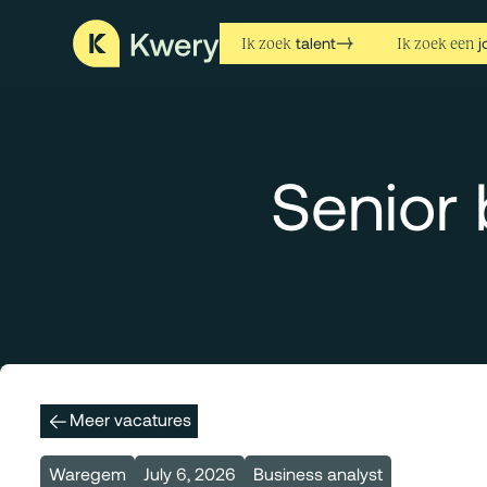
talent
j
Ik zoek
Ik zoek een
Senior 
Meer vacatures
Waregem
July 6, 2026
Business analyst