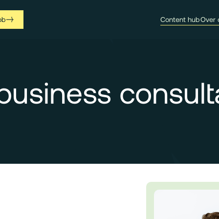
ob
Content hub
Over 
business consul