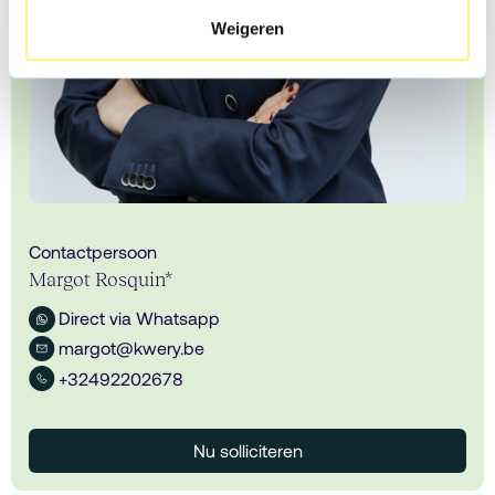
Weigeren
Contactpersoon
Margot Rosquin*
Direct via Whatsapp
margot@kwery.be
+32492202678
Nu solliciteren