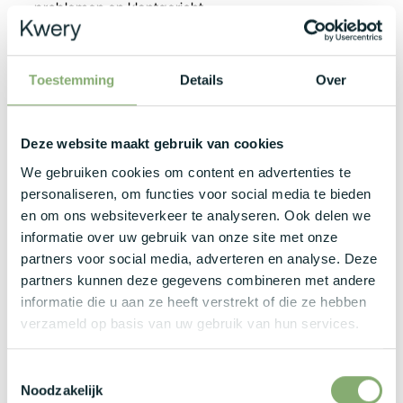
problemen en klantgericht.
Wat bieden zij jou?
Toestemming
Details
Over
Een zeer mooie maandverloning: €3800 - €5600 bruto
/ maand afhankelijk van jouw kennis en ervaring.
Deze website maakt gebruik van cookies
Een veelzijdige en internationale rol met veel
We gebruiken cookies om content en advertenties te
verantwoordelijkheid.
personaliseren, om functies voor social media te bieden
Unieke projecten in binnen- en buitenland met nauwe
en om ons websiteverkeer te analyseren. Ook delen we
samenwerking met collega's.
informatie over uw gebruik van onze site met onze
partners voor social media, adverteren en analyse. Deze
Opleidings- en groeimogelijkheden.
partners kunnen deze gegevens combineren met andere
Extralegale voordelen zoals bedrijfswagen,
informatie die u aan ze heeft verstrekt of die ze hebben
onkostenvergoeding, verzekeringen, smartphone en
verzameld op basis van uw gebruik van hun services.
abonnement, maaltijdcheques, pensioenbijdrage en
cafetariaplan.
Toestemmingsselectie
Bekijk zeker ook onze website voor meer vacatures in IT:
Noodzakelijk