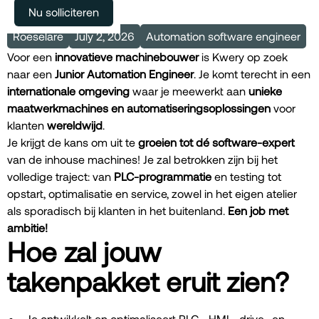
Meer vacatures
Nu solliciteren
Roeselare
July 2, 2026
Automation software engineer
Voor een
innovatieve machinebouwer
is Kwery op zoek
naar een
Junior Automation Engineer
. Je komt terecht in een
internationale omgeving
waar je meewerkt aan
unieke
maatwerkmachines en automatiseringsoplossingen
voor
klanten
wereldwijd
.
Je krijgt de kans om uit te
groeien tot dé software-expert
van de inhouse machines! Je zal betrokken zijn bij het
volledige traject: van
PLC-programmatie
en testing tot
opstart, optimalisatie en service, zowel in het eigen atelier
als sporadisch bij klanten in het buitenland.
Een job met
ambitie!
Hoe zal jouw
takenpakket eruit zien?
Je ontwikkelt en optimaliseert PLC-, HMI-, drive- en