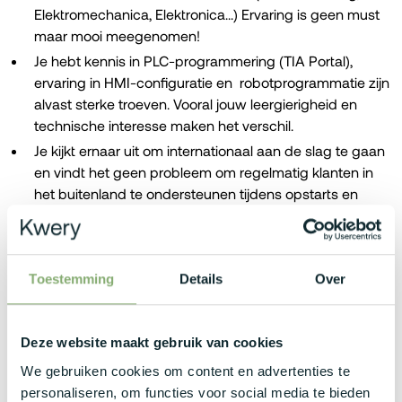
Elektromechanica, Elektronica...) Ervaring is geen must
maar mooi meegenomen!
Je hebt kennis in PLC-programmering (TIA Portal),
ervaring in HMI-configuratie en robotprogrammatie zijn
alvast sterke troeven. Vooral jouw leergierigheid en
technische interesse maken het verschil.
Je kijkt ernaar uit om internationaal aan de slag te gaan
en vindt het geen probleem om regelmatig klanten in
het buitenland te ondersteunen tijdens opstarts en
interventies. Hierdoor druk je jezelf vlot uit in het
Nederlands en Engels
Wat bieden zij jou?
Toestemming
Details
Over
Een aantrekkelijk bruto maandsalaris tussen €3.000 en
Deze website maakt gebruik van cookies
€5.000, afhankelijk van jouw ervaring en expertise.
We gebruiken cookies om content en advertenties te
Naar je nieuwe werkplek rijden doe je in een
personaliseren, om functies voor social media te bieden
splinternieuwe bedrijfswagen met bijhorende laadpas