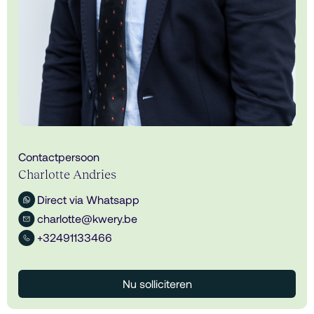
Contactpersoon
Charlotte Andries
Direct via Whatsapp
charlotte@kwery.be
+32491133466
Nu solliciteren