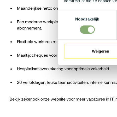
verstrekt of die ze hebben v
Maandelijkse netto onkostenvergoeding voor werkger
Toestemmingsselectie
Noodzakelijk
Een moderne werkplek inclusief bedrijfswagen met t
abonnement.
Flexibele werkuren met de mogelijkheid om tot 2 dage
Weigeren
Maaltijdcheques voor extra gemak in het dagelijks lev
Hospitalisatieverzekering voor optimale zekerheid.
26 verlofdagen, leuke teamactiviteiten, interne kennisd
Bekijk zeker ook onze website voor meer vacatures in IT: