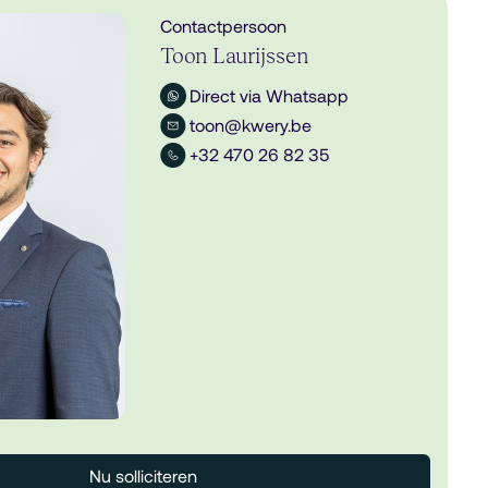
Contactpersoon
Toon Laurijssen
Direct via Whatsapp
toon@kwery.be
+32 470 26 82 35
Nu solliciteren