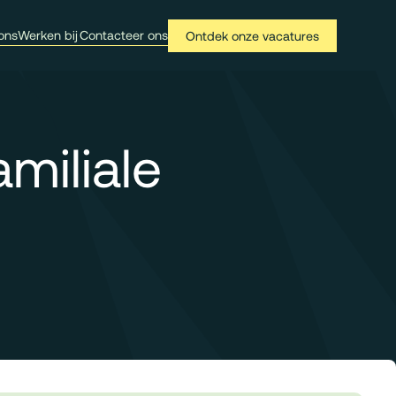
ons
Werken bij
Contacteer ons
Ontdek onze vacatures
amiliale