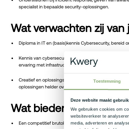
specialist in bepaalde security-oplossingen.
Wat verwachten zij van 
Diploma in IT en (basis)kennis Cybersecurity, bereid o
Kennis van cybersecuritybegrippen zoals MITRE ATT&C
ervaring met infrastructuur, Azure en M365.
Creatief en oplossingsgericht, met sterke communic
Toestemming
oplossingen helder over te brengen.
Deze website maakt gebruik
Wat bieden zij jou?
We gebruiken cookies om cont
websiteverkeer te analyseren
Een competitief brutoloon tussen €3.400 en €6.300, i
media, adverteren en analys