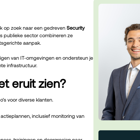
 ik op zoek naar een gedreven
Security
als publieke sector combineren ze
itsgerichte aanpak.
veiligen van IT-omgevingen en ondersteun je
te infrastructuur.
t eruit zien?
’s voor diverse klanten.
actieplannen, inclusief monitoring van
eness-trainingen en doorgroeien naar