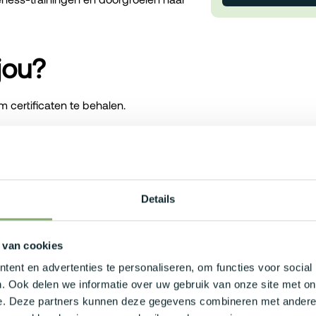
jou?
m certificaten te behalen.
K, kill chains, SIEM, IDS/IPS, EDR en
atieve vaardigheden (NL/EN) om
Details
 van cookies
ent en advertenties te personaliseren, om functies voor social
. Ook delen we informatie over uw gebruik van onze site met on
nclusief maaltijd- en ecocheques.
e. Deze partners kunnen deze gegevens combineren met andere i