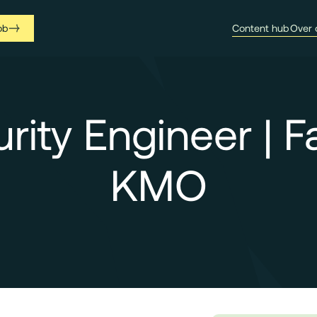
ob
Content hub
Over 
rity Engineer | F
KMO