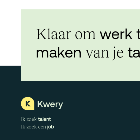
werk 
Klaar om
maken
ta
van je
talent
Ik zoek
job
Ik zoek een