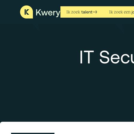
talent
j
Ik zoek
Ik zoek een
IT Secu