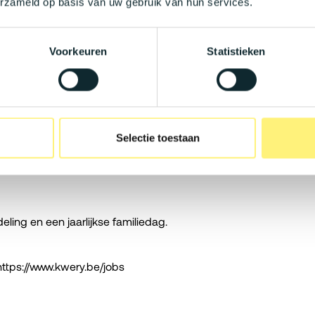
erzameld op basis van uw gebruik van hun services.
elateerde kosten.
Voorkeuren
Statistieken
ankkaart, laptop en smartphone met
n per week van thuis uit te werken.
Selectie toestaan
en.
eling en een jaarlijkse familiedag.
https://www.kwery.be/jobs