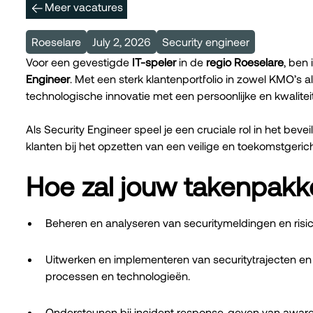
Meer vacatures
Roeselare
July 2, 2026
Security engineer
Voor een gevestigde
IT-speler
in de
regio Roeselare
, ben
Engineer
. Met een sterk klantenportfolio in zowel KMO’s 
technologische innovatie met een persoonlijke en kwalite
Als Security Engineer speel je een cruciale rol in het be
klanten bij het opzetten van een veilige en toekomstgerich
Hoe zal jouw takenpakke
Beheren en analyseren van securitymeldingen en risico
Uitwerken en implementeren van securitytrajecten en 
processen en technologieën.
Ondersteunen bij incident response, geven van awar