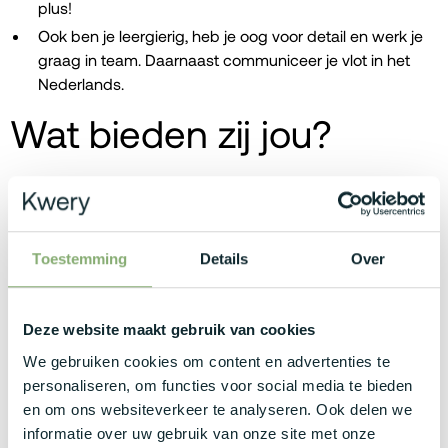
plus!
Ook ben je leergierig, heb je oog voor detail en werk je
graag in team. Daarnaast communiceer je vlot in het
Nederlands.
Wat bieden zij jou?
Mooi bruto maandsalaris die kan variëren tussen de
€3.500 - €5.000, afhankelijk van je kennis en ervaring.
Vanaf dag 1 kan je rekenen op een premium BMW
Toestemming
Details
Over
bedrijfswagen met ongelimiteerde laadkaart. Voor extra
comfort kan je ook laden aan het kantoor!
Ook geniet je van een uitgebreide waaier aan
Deze website maakt gebruik van cookies
extralegale voordelen zoals maaltijdcheques,
thuiswerkvergoeding, groepsverzekering,
We gebruiken cookies om content en advertenties te
hospitalisatieverzekering, laptop en GSM. Leuke extra’s
personaliseren, om functies voor social media te bieden
die het verschil maken!
en om ons websiteverkeer te analyseren. Ook delen we
informatie over uw gebruik van onze site met onze
Je komt terecht in een modern kantoor dat net is