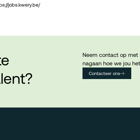
ps://jobs.kwery.be/
te
Neem contact op met 
nagaan hoe we jou het
lent?
Contacteer ons