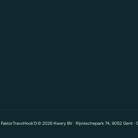
Faktor
Travo
Hook'D
© 2026 Kwery BV · Rijvisschepark 74, 9052 Gent · 