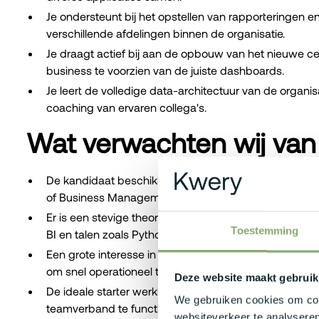
Je ondersteunt bij het opstellen van rapporteringen 
verschillende afdelingen binnen de organisatie.
Je draagt actief bij aan de opbouw van het nieuwe ce
business te voorzien van de juiste dashboards.
Je leert de volledige data-architectuur van de organi
coaching van ervaren collega's.
Wat verwachten wij van
De kandidaat beschikt over een net afgerond masterdi
of Business Management.
Er is een stevige theoretische basis of eerste projec
Toestemming
BI en talen zoals Python en SQL.
Een grote interesse in Microsoft Fabric, ETL-processe
om snel operationeel te worden.
Deze website maakt gebruik
De ideale starter werkt nauwkeurig, analytisch en is in
We gebruiken cookies om cont
teamverband te functioneren.
websiteverkeer te analyseren