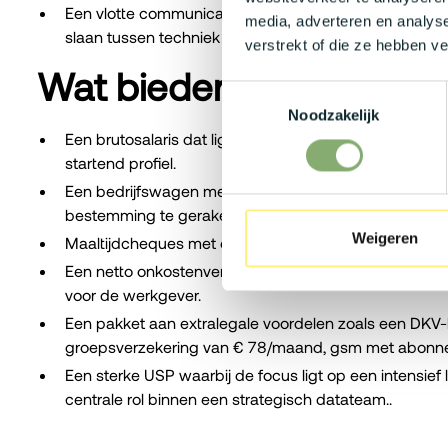
Een vlotte communicatie in het Nederlands en Engels
media, adverteren en analys
slaan tussen techniek en business.
verstrekt of die ze hebben v
Wat bieden wij jou?
Toestemmingsselectie
Noodzakelijk
Een brutosalaris dat ligt tussen de € 2.800 en € 3.7
startend profiel.
Een bedrijfswagen met laadkaart voor zowel professio
bestemming te geraken.
Weigeren
Maaltijdcheques met een waarde van € 7 per gewerkt
Een netto onkostenvergoeding tot € 100 per maand 
voor de werkgever.
Een pakket aan extralegale voordelen zoals een DKV-h
groepsverzekering van € 78/maand, gsm met abonn
Een sterke USP waarbij de focus ligt op een intensief l
centrale rol binnen een strategisch datateam..