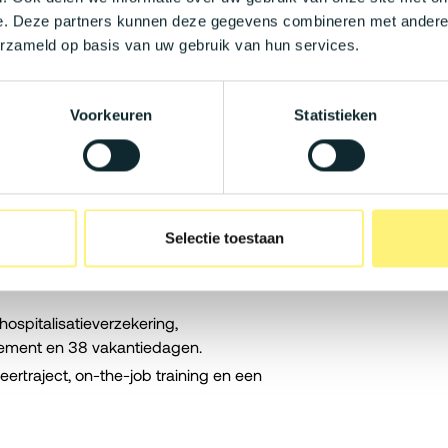
 is noodzakelijk om de brug te kunnen
e. Deze partners kunnen deze gegevens combineren met andere i
erzameld op basis van uw gebruik van hun services.
Voorkeuren
Statistieken
50 per maand, specifiek afgestemd op een
neel als privégebruik om vlot op de
Selectie toestaan
e dag voor een dagelijkse lunch.
ter compensatie van de gemaakte kosten
ospitalisatieverzekering,
ement en 38 vakantiedagen.
eertraject, on-the-job training en een