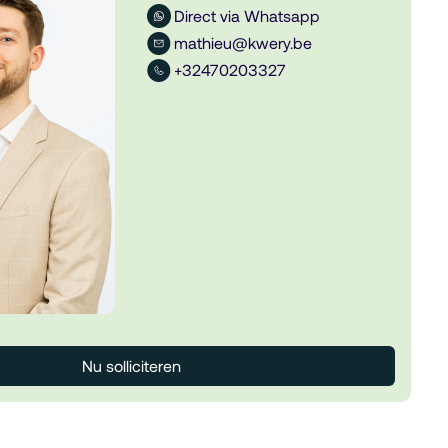
Direct via Whatsapp
mathieu@kwery.be
+32470203327
Nu solliciteren