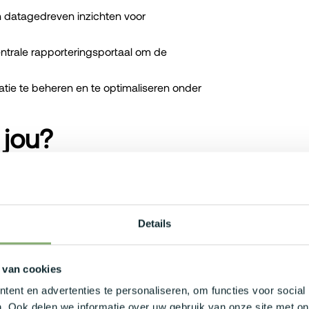
en datagedreven inzichten voor
ntrale rapporteringsportaal om de
satie te beheren en te optimaliseren onder
 jou?
ploma in een relevante richting zoals IT
tervaring aanwezig met tools zoals Power
Details
n en dimensionale modellering is cruciaal
 van cookies
 staat om zowel zelfstandig als in
ent en advertenties te personaliseren, om functies voor social
. Ook delen we informatie over uw gebruik van onze site met on