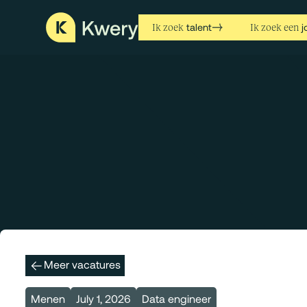
talent
j
Ik zoek
Ik zoek een
Meer vacatures
Menen
July 1, 2026
Data engineer