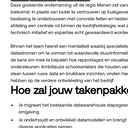
Deze groeiende onderneming uit de regio Menen zet van
toekomst. In plaats van louter te vertrouwen op buikgevoel
beslissing te onderbouwen met concrete feiten en heldere
afdeling een centrale rol binnen de bedrijfsstrategie, w
technisch initiatief en expertise echt gewaardeerd worde
Binnen het team heerst een mentaliteit waarbij special
datastromen om te vormen tot waardevolle stuurinformatie.
de kans om mee te bepalen hoe rapportages en visualisa
ondersteunen. Ambitieuze schoolverlaters die houden va
slaan tussen ruwe data en bruikbare inzichten, vinden hi
hebben op de verdere ontwikkeling van het bedrijf.
Hoe zal jouw takenpakke
Je migreert het bestaande datawarehouse stapsgewi
omgeving.
Je onderhoudt en ontwikkelt datamodellen en brengt 
diverse applicaties samen.