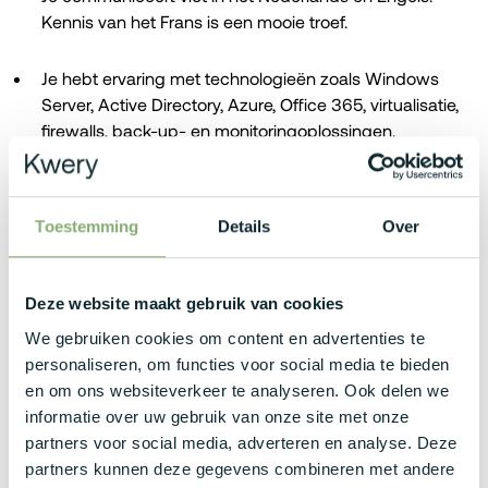
Kennis van het Frans is een mooie troef.
Je hebt ervaring met technologieën zoals Windows
Server, Active Directory, Azure, Office 365, virtualisatie,
firewalls, back-up- en monitoringoplossingen.
Je bent vertrouwd met PowerShell en hebt bij voorkeur
ook kennis van Python.
Toestemming
Details
Over
Ervaring met SQL en/of Linux vormt een extra pluspunt.
Deze website maakt gebruik van cookies
Je werkt zelfstandig, neemt initiatief en behoudt steeds
We gebruiken cookies om content en advertenties te
het overzicht, ook wanneer meerdere prioriteiten
personaliseren, om functies voor social media te bieden
samenkomen.
en om ons websiteverkeer te analyseren. Ook delen we
informatie over uw gebruik van onze site met onze
partners voor social media, adverteren en analyse. Deze
Wat bieden zij jou?
partners kunnen deze gegevens combineren met andere