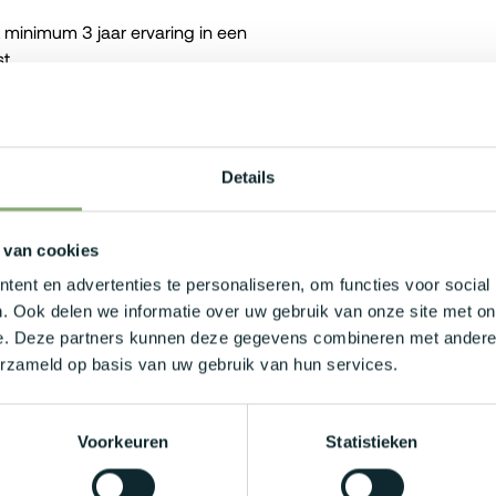
 minimum 3 jaar ervaring in een
st.
 MES systemen binnen een productie of
delijken, engineers en operatoren en
usiness.
Details
 van cookies
ent en advertenties te personaliseren, om functies voor social
ussen €4.500 - €6.000, afhankelijk van je
. Ook delen we informatie over uw gebruik van onze site met on
e. Deze partners kunnen deze gegevens combineren met andere i
n splinternieuwe bedrijfswagen of liever
erzameld op basis van uw gebruik van hun services.
ordelen zoals uitgebreidde verzekeringen,
Voorkeuren
Statistieken
r een ideale work-life balance! Daarnaast
an je jouw vakantie vrij inplannen!