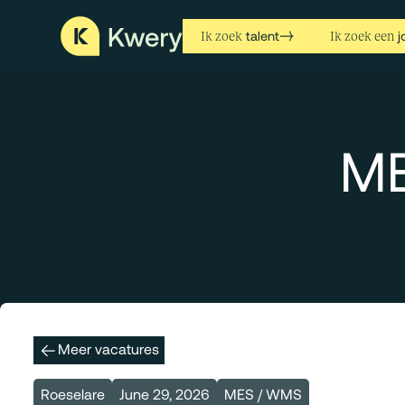
talent
j
Ik zoek
Ik zoek een
ME
Meer vacatures
Roeselare
June 29, 2026
MES / WMS