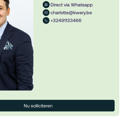
Direct via Whatsapp
charlotte@kwery.be
+32491133466
Nu solliciteren