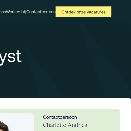
ons
Werken bij
Contacteer ons
Ontdek onze vacatures
yst
Contactpersoon
Charlotte Andries