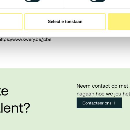
anisatie waar opleiding en begeleiding
nd te ontwikkelen.
je verantwoordelijkheid krijgt en zelf
Selectie toestaan
https://www.kwery.be/jobs
te
Neem contact op met 
nagaan hoe we jou het
lent?
Contacteer ons