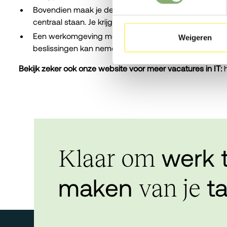
Bovendien maak je deel uit van een internationale org
centraal staan. Je krijgt volop de kans om jezelf blijve
Een werkomgeving met vertrouwen en autonomie, waar 
Weigeren
beslissingen kan nemen, zonder micromanagement.
Bekijk zeker ook onze website voor meer vacatures in IT:
werk 
Klaar om
maken
ta
van je