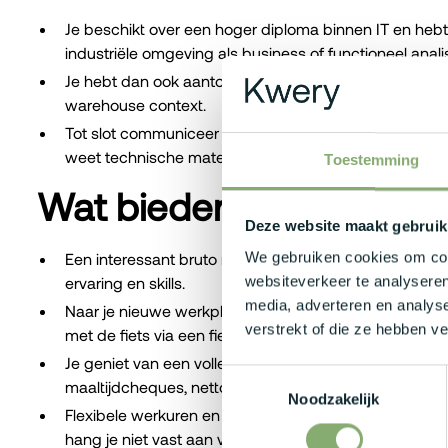
Je beschikt over een hoger diploma binnen IT en hebt
industriële omgeving als business of functioneel anali
Je hebt dan ook aantoonbare hands-on ervaring met
warehouse context.
Tot slot communiceer je vlot met productieverantwoor
weet technische materie helder te vertalen naar de b
Toestemming
Wat bieden zij jou?
Deze website maakt gebruik
We gebruiken cookies om cont
Een interessant bruto maandsalaris dat kan variëren t
websiteverkeer te analyseren
ervaring en skills.
media, adverteren en analys
Naar je nieuwe werkplek rijden op jouw manier, met ee
verstrekt of die ze hebben v
met de fiets via een fietslease? Jij kiest!
Je geniet van een volledig aanbod aan extralegale vo
Toestemmingsselectie
maaltijdcheques, netto vergoeding en meer.
Noodzakelijk
Flexibele werkuren en thuiswerkdagen naar keuze voo
hang je niet vast aan verplichte vakantieperiodes en k