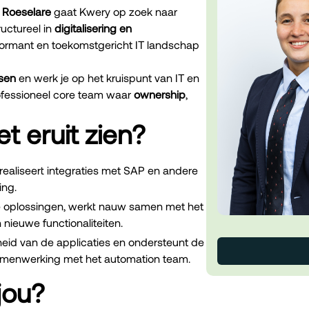
 Roeselare
gaat Kwery op zoek naar
uctureel in
digitalisering en
formant en toekomstgericht IT landschap
sen
en werk je op het kruispunt van IT en
ofessioneel core team waar
ownership
,
t eruit zien?
realiseert integraties met SAP en andere
ing.
he oplossingen, werkt nauw samen met het
ieuwe functionaliteiten.
heid van de applicaties en ondersteunt de
samenwerking met het automation team.
jou?