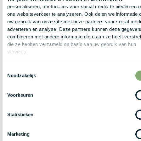
laadpas.
personaliseren, om functies voor social media te bieden en 
ons websiteverkeer te analyseren. Ook delen we informatie 
uw gebruik van onze site met onze partners voor social medi
Je ontvangt maaltijdcheques, ecocheques en een
adverteren en analyse. Deze partners kunnen deze gegeven
uitgebreid verzekeringspakket met groeps- en
combineren met andere informatie die u aan ze heeft verstrek
hospitalisatieverzekering.
die ze hebben verzameld op basis van uw gebruik van hun
services.
Je profiteert van een eindejaarsbonus als extra
waardering voor jouw inzet.
Toestemmingsselectie
Noodzakelijk
Je geniet van 12 ADV-dagen, flexibele werkuren en de
mogelijkheid tot thuiswerk voor een gezonde work-life
balance.
Voorkeuren
Bekijk zeker ook onze website voor meer vacatures in IT:
Statistieken
https://www.kwery.be/jobs
Marketing