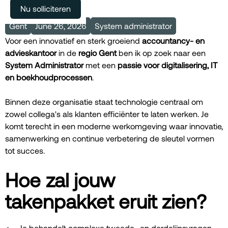
Meer vacatures
Nu solliciteren
Gent
June 26, 2026
System administrator
Voor een innovatief en sterk groeiend
accountancy- en
advieskantoor
in de
regio Gent
ben ik op zoek naar een
System Administrator
met een
passie voor digitalisering, IT
en boekhoudprocessen
.
Binnen deze organisatie staat technologie centraal om
zowel collega's als klanten efficiënter te laten werken. Je
komt terecht in een moderne werkomgeving waar innovatie,
samenwerking en continue verbetering de sleutel vormen
tot succes.
Hoe zal jouw
takenpakket eruit zien?
Je behandelt complexe tweede- en derdelijnsvragen