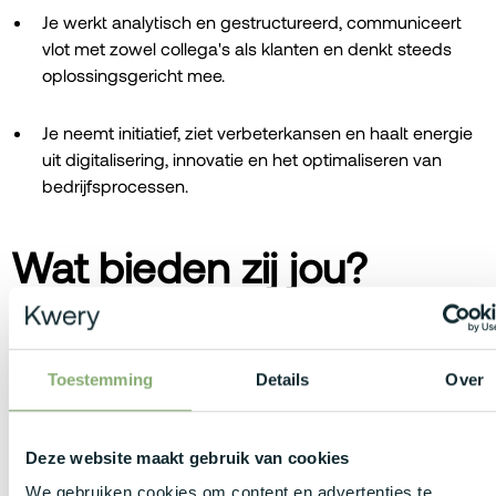
Je werkt analytisch en gestructureerd, communiceert
vlot met zowel collega's als klanten en denkt steeds
oplossingsgericht mee.
Je neemt initiatief, ziet verbeterkansen en haalt energie
uit digitalisering, innovatie en het optimaliseren van
bedrijfsprocessen.
Wat bieden zij jou?
Je ontvangt een bruto maandsalaris tussen de €3.500
en €4.700, afgestemd op jouw ervaring en expertise.
Toestemming
Details
Over
Je geniet van een netto onkostenvergoeding boven op
je loon.
Deze website maakt gebruik van cookies
Je beschikt over een bedrijfswagen met tankkaart of
We gebruiken cookies om content en advertenties te