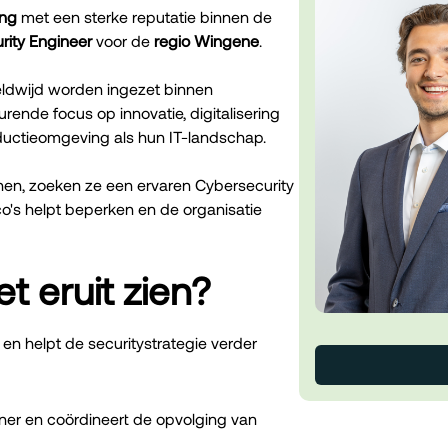
ing
met een sterke reputatie binnen de
rity Engineer
voor de
regio Wingene
.
reldwijd worden ingezet binnen
rende focus op innovatie, digitalisering
oductieomgeving als hun IT-landschap.
unen, zoeken ze een ervaren Cybersecurity
co's helpt beperken en de organisatie
t eruit zien?
n helpt de securitystrategie verder
ner en coördineert de opvolging van