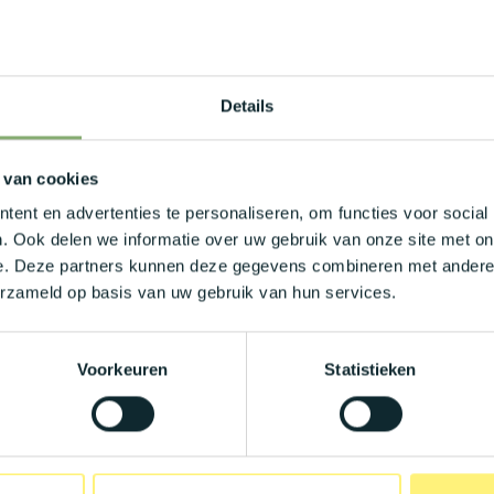
f IT-security en voelt je thuis in een
uur, netwerken, servers, cloudomgevingen
Details
he aanpak en kan vlot schakelen tussen
 van cookies
ent en advertenties te personaliseren, om functies voor social
. Ook delen we informatie over uw gebruik van onze site met on
atief en voelt je goed in een informele,
e. Deze partners kunnen deze gegevens combineren met andere i
erzameld op basis van uw gebruik van hun services.
Voorkeuren
Statistieken
 €6.500, afhankelijk van jouw ervaring,