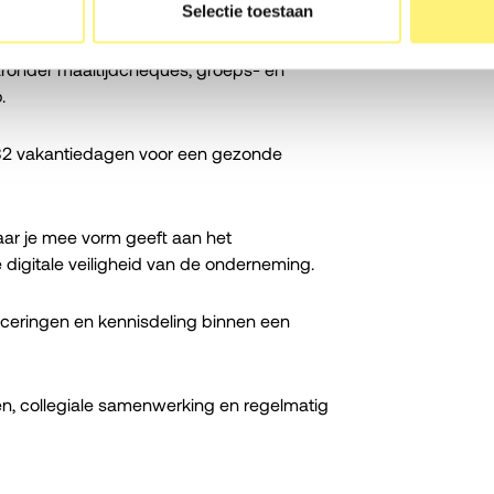
uld met een netto onkostenvergoeding.
Selectie toestaan
aronder maaltijdcheques, groeps- en
.
n 32 vakantiedagen voor een gezonde
waar je mee vorm geeft aan het
 digitale veiligheid van de onderneming.
ificeringen en kennisdeling binnen een
jnen, collegiale samenwerking en regelmatig