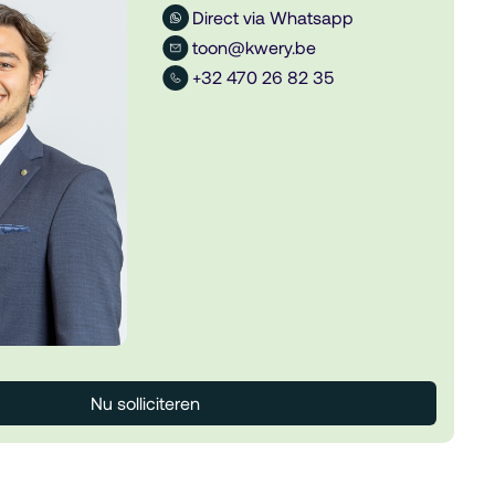
Direct via Whatsapp
toon@kwery.be
+32 470 26 82 35
Nu solliciteren