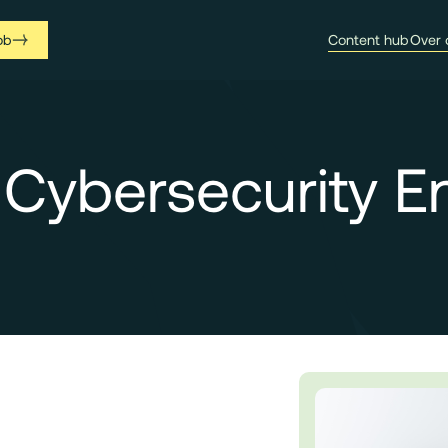
ob
Content hub
Over 
 Cybersecurity E