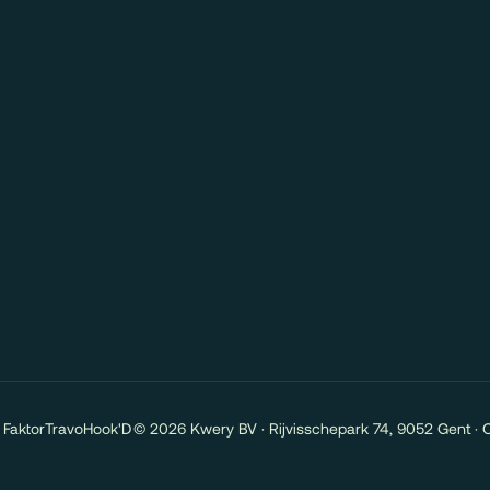
Faktor
Travo
Hook'D
© 2026 Kwery BV · Rijvisschepark 74, 9052 Gent · 