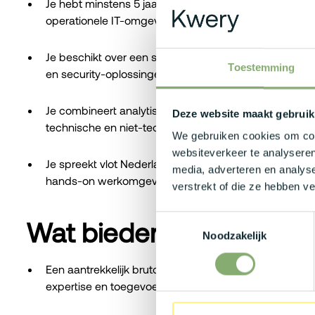
Je hebt minstens 5 jaar ervaring binnen cybersecurity o
operationele IT-omgeving.
Je beschikt over een sterke kennis van IT-infrastruct
Toestemming
en security-oplossingen zoals SIEM en EDR/XDR.
Je combineert analytisch inzicht met een pragmatisc
Deze website maakt gebruik
technische en niet-technische stakeholders.
We gebruiken cookies om cont
websiteverkeer te analyseren
Je spreekt vlot Nederlands en Engels, neemt graag initi
media, adverteren en analys
hands-on werkomgeving.
verstrekt of die ze hebben v
Toestemmingsselectie
Wat bieden zij jou?
Noodzakelijk
Een aantrekkelijk bruto maandsalaris tussen €4.500 en
expertise en toegevoegde waarde.