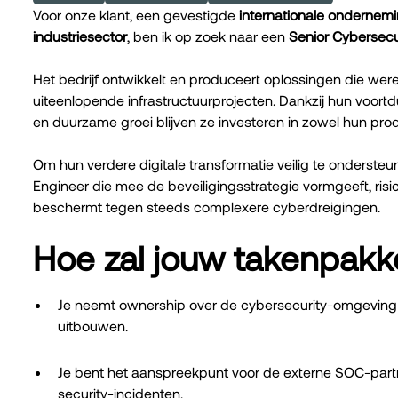
Voor onze klant, een gevestigde
internationale ondernem
industriesector
, ben ik op zoek naar een
Senior Cybersecu
Het bedrijf ontwikkelt en produceert oplossingen die we
uiteenlopende infrastructuurprojecten. Dankzij hun voortdu
en duurzame groei blijven ze investeren in zowel hun pr
Om hun verdere digitale transformatie veilig te onderste
Engineer die mee de beveiligingsstrategie vormgeeft, risi
beschermt tegen steeds complexere cyberdreigingen.
Hoe zal jouw takenpakke
Je neemt ownership over de cybersecurity-omgeving e
uitbouwen.
Je bent het aanspreekpunt voor de externe SOC-part
security-incidenten.