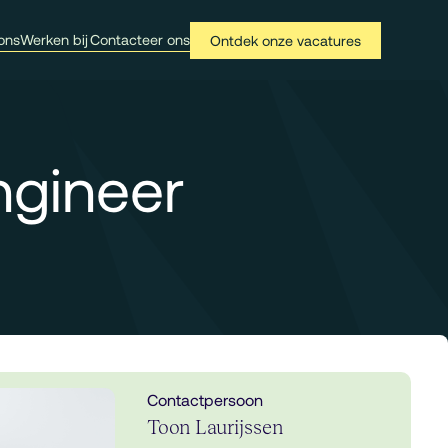
ons
Werken bij
Contacteer ons
Ontdek onze vacatures
ngineer
Contactpersoon
Toon Laurijssen