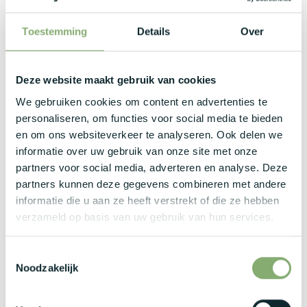
Wat bieden wij jou?
Toestemming
Details
Over
Een zeer mooie maandverloning tussen €3.500 en
Deze website maakt gebruik van cookies
€4.500 bruto per maand, afhankelijk van jouw kennis en
ervaring.
We gebruiken cookies om content en advertenties te
Een volledig uitgerust salarispakket met bedrijfswagen,
personaliseren, om functies voor social media te bieden
laadpas, onkostenvergoeding, groepsverzekering,
en om ons websiteverkeer te analyseren. Ook delen we
hospitalisatieverzekering en andere extralegale
informatie over uw gebruik van onze site met onze
voordelen.
partners voor social media, adverteren en analyse. Deze
partners kunnen deze gegevens combineren met andere
Een uitgebreide opleiding en begeleiding door ervaren
informatie die u aan ze heeft verstrekt of die ze hebben
collega's waardoor ook ambitieuze schoolverlaters alle
verzameld op basis van uw gebruik van hun services.
kansen krijgen om uit te groeien tot technische
specialisten.
Een moderne en innovatieve werkomgeving waar
Toestemmingsselectie
Noodzakelijk
technologie, kwaliteit en samenwerking centraal staan.
Een boeiende en afwisselende functie waarbij geen
enkele dag dezelfde is en je continu nieuwe technische