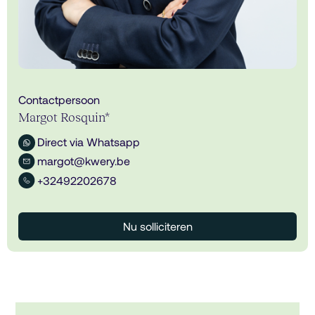
Contactpersoon
Margot Rosquin*
Direct via Whatsapp
margot@kwery.be
+32492202678
Nu solliciteren