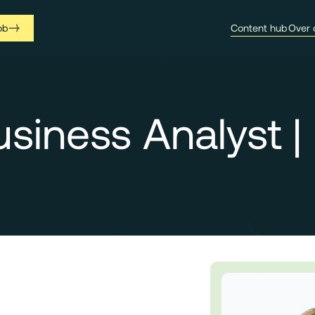
ob
Content hub
Over 
usiness Analyst 