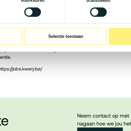
Voorkeuren
Statistieken
AP- en digitalisatieprojecten binnen een
zonde groeiambities en voortdurende
en, thuiswerkmogelijkheden en een cultuur
Selectie toestaan
tieprocessen die wereldwijd worden
entie.
ttps://jobs.kwery.be/
te
Neem contact op met 
nagaan hoe we jou het