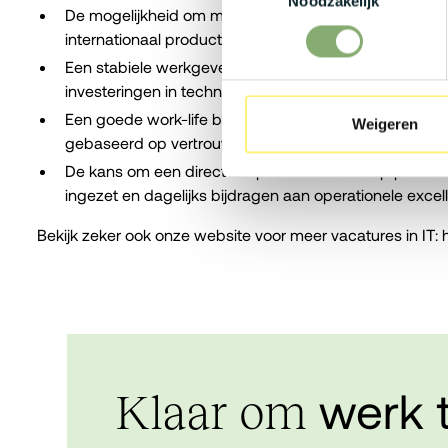
Noodzakelijk
De mogelijkheid om mee te werken aan strategische S
internationaal productiebedrijf.
Een stabiele werkgever met een sterke reputatie, ge
investeringen in technologie en innovatie.
Een goede work-life balance dankzij flexibele werkur
Weigeren
gebaseerd op vertrouwen en autonomie.
De kans om een directe impact te hebben op produc
ingezet en dagelijks bijdragen aan operationele excell
Bekijk zeker ook onze website voor meer vacatures in IT: h
werk 
Klaar om