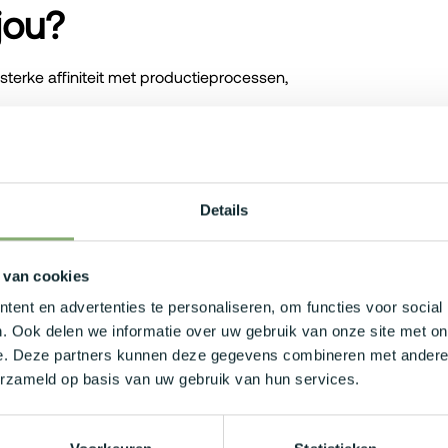
jou?
terke affiniteit met productieprocessen,
e, projectwerk en het ondersteunen van
erkt graag in een omgeving waar continue
Details
 van cookies
ent en advertenties te personaliseren, om functies voor social
.800 bruto per maand, afhankelijk van
. Ook delen we informatie over uw gebruik van onze site met on
e. Deze partners kunnen deze gegevens combineren met andere i
erzameld op basis van uw gebruik van hun services.
rgeloos kan verplaatsen.
er maaltijdcheques, groepsverzekering,
nettovergoedingen.