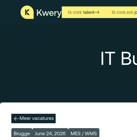
talent
j
Ik zoek
Ik zoek een
IT B
Meer vacatures
Brugge
June 24, 2026
MES / WMS