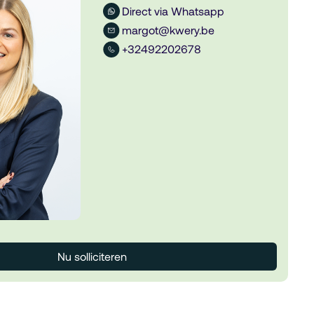
Direct via Whatsapp
margot@kwery.be
+32492202678
Nu solliciteren