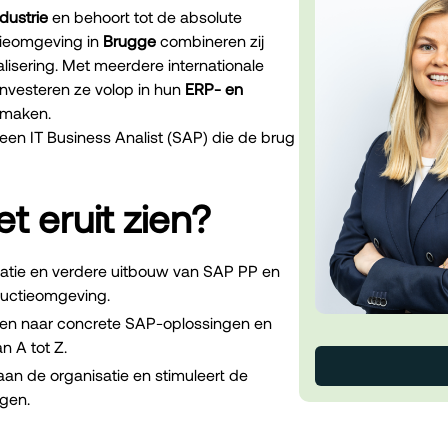
dustrie
en behoort tot de absolute
ctieomgeving in
Brugge
combineren zij
isering. Met meerdere internationale
investeren ze volop in hun
ERP- en
 maken.
 een IT Business Analist (SAP) die de brug
t eruit zien?
isatie en verdere uitbouw van SAP PP en
ductieomgeving.
oden naar concrete SAP-oplossingen en
n A tot Z.
aan de organisatie en stimuleert de
ngen.