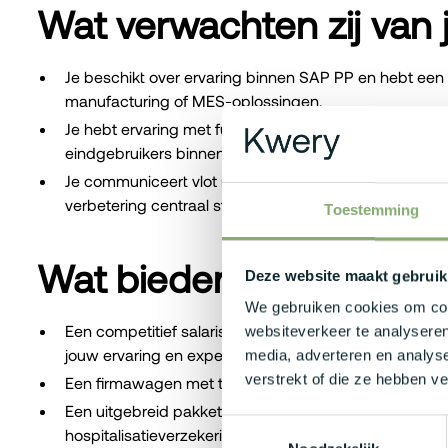
Wat verwachten zij van 
Je beschikt over ervaring binnen SAP PP en hebt een s
manufacturing of MES-oplossingen.
Je hebt ervaring met functionele analyse, configurati
eindgebruikers binnen een SAP-omgeving.
Je communiceert vlot met zowel business als IT en w
verbetering centraal staat.
Toestemming
Wat bieden zij jou?
Deze website maakt gebruik
We gebruiken cookies om cont
Een competitief salarispakket dat kan oplopen tot €6
websiteverkeer te analyseren
jouw ervaring en expertise.
media, adverteren en analys
verstrekt of die ze hebben v
Een firmawagen met tank- of laadkaart zodat je je zo
Een uitgebreid pakket extralegale voordelen waarond
Toestemmingsselectie
hospitalisatieverzekering, bonusregeling en diverse 