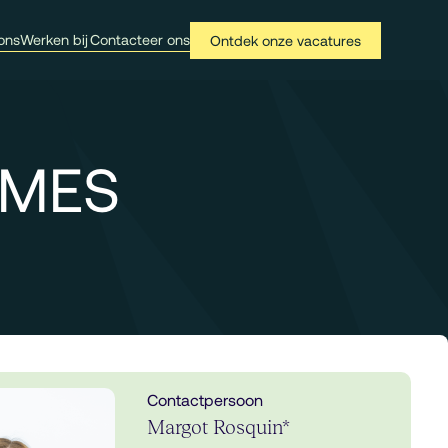
ons
Werken bij
Contacteer ons
Ontdek onze vacatures
| MES
Contactpersoon
Margot Rosquin*