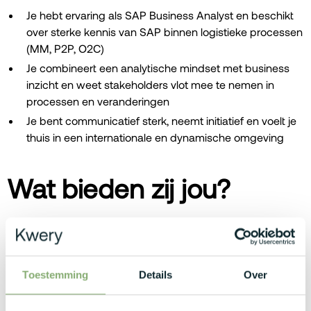
Je hebt ervaring als SAP Business Analyst en beschikt
over sterke kennis van SAP binnen logistieke processen
(MM, P2P, O2C)
Je combineert een analytische mindset met business
inzicht en weet stakeholders vlot mee te nemen in
processen en veranderingen
Je bent communicatief sterk, neemt initiatief en voelt je
thuis in een internationale en dynamische omgeving
Wat bieden zij jou?
Een interessant bruto maandsalaris die kan variëren
tussen €5.500 - €7.250, afhankelijk van
opleidingsniveau en ervaring.
Toestemming
Details
Over
Bedrijfswagen met tankkaart (TCO €850 + extra budget
via cafetariaplan, keuze uit o.a. BMW, Mercedes, …)