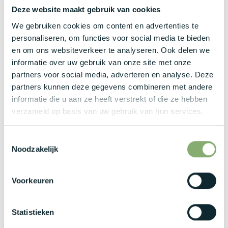
Netto onkostenvergoeding van €150/maand
Deze website maakt gebruik van cookies
Maaltijdcheques van €8/dag
We gebruiken cookies om content en advertenties te
Groeps- en hospitalisatieverzekering (uitbreidbaar naar
personaliseren, om functies voor social media te bieden
gezin)
en om ons websiteverkeer te analyseren. Ook delen we
Smartphonebudget (€550) + abonnement
informatie over uw gebruik van onze site met onze
Uitgebreid cafetariaplan (incl. extra voordelen en
partners voor social media, adverteren en analyse. Deze
optimalisaties op maat)
partners kunnen deze gegevens combineren met andere
Sleutelrol binnen een internationaal SAP S/4HANA
informatie die u aan ze heeft verstrekt of die ze hebben
implementatieproject
verzameld op basis van uw gebruik van hun services.
Sterke impact op processen, met ruimte voor
ownership en initiatief
Toestemmingsselectie
Noodzakelijk
Open, no-nonsense cultuur met toegankelijke
managementstructuur
HQ in België (Genk) met internationale scope
Voorkeuren
Flexibel werken: 50% thuiswerk mogelijk, glijdende uren
(start tussen 7u – 10u)
Statistieken
39u/week + 15 extra verlofdagen (ADV + extra dagen)