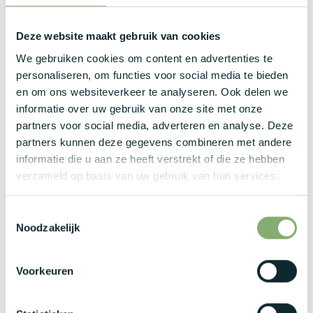
ownership te nemen.
Een achtergrond in ERP-implementaties, business
Deze website maakt gebruik van cookies
consulting of ervaring met Odoo en Python is een grote
We gebruiken cookies om content en advertenties te
plus, maar ook gemotiveerde schoolverlaters komen
personaliseren, om functies voor social media te bieden
nadrukkelijk in aanmerking.
en om ons websiteverkeer te analyseren. Ook delen we
Er is bereidheid om regelmatig naar klanten te reizen
informatie over uw gebruik van onze site met onze
voor meetings en workshops, in combinatie met werk
partners voor social media, adverteren en analyse. Deze
vanuit de uitvalsbasis in Sint-Denijs-Westrem.
partners kunnen deze gegevens combineren met andere
Wat bieden wij jou?
informatie die u aan ze heeft verstrekt of die ze hebben
verzameld op basis van uw gebruik van hun services.
Een aantrekkelijk brutosalaris binnen een range van €
Toestemmingsselectie
2500 tot € 4500 per maand, volledig afgestemd op de
Noodzakelijk
opgebouwde kennis en ervaring.
Een moderne bedrijfswagen met laadkaart om de
Voorkeuren
verplaatsingen naar klanten en het kantoor comfortabel
te laten verlopen.
Maaltijdcheques als vast onderdeel van het