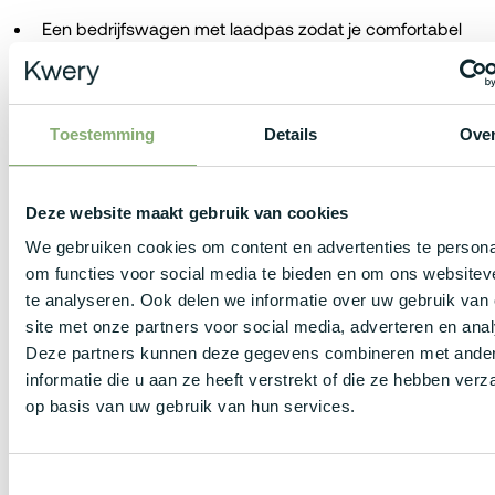
Een bedrijfswagen met laadpas zodat je comfortabel
en flexibel kunt pendelen.
Een netto onkostenvergoeding als extra aanvulling op je
Toestemming
Details
Ove
maandelijkse verloning.
Maaltijdcheques van €8 per gewerkte dag én de
Deze website maakt gebruik van cookies
mogelijkheid om gebruik te maken van een
We gebruiken cookies om content en advertenties te persona
fietsleaseplan.
om functies voor social media te bieden en om ons websitev
te analyseren. Ook delen we informatie over uw gebruik van
Een uitgebreid verzekeringspakket met zowel groeps-
site met onze partners voor social media, adverteren en ana
als hospitalisatieverzekering.
Deze partners kunnen deze gegevens combineren met ande
informatie die u aan ze heeft verstrekt of die ze hebben ver
Moderne werkmiddelen, waaronder een laptop en
op basis van uw gebruik van hun services.
smartphone, zodat je optimaal ondersteund wordt in je
functie.
Toestemmingsselectie