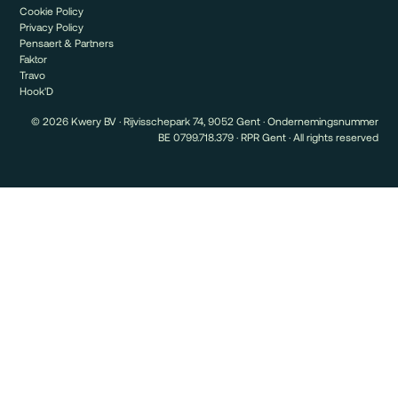
Cookie Policy
Privacy Policy
Pensaert & Partners
Faktor
Travo
Hook'D
© 2026 Kwery BV · Rijvisschepark 74, 9052 Gent · Ondernemingsnummer
BE 0799.718.379 · RPR Gent · All rights reserved