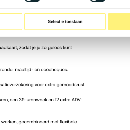
Selectie toestaan
€6.300, afhankelijk van jouw ervaring,
aadkaart, zodat je je zorgeloos kunt
aronder maaltijd- en ecocheques.
lisatieverzekering voor extra gemoedsrust.
kuren, een 39-urenweek en 12 extra ADV-
e werken, gecombineerd met flexibele