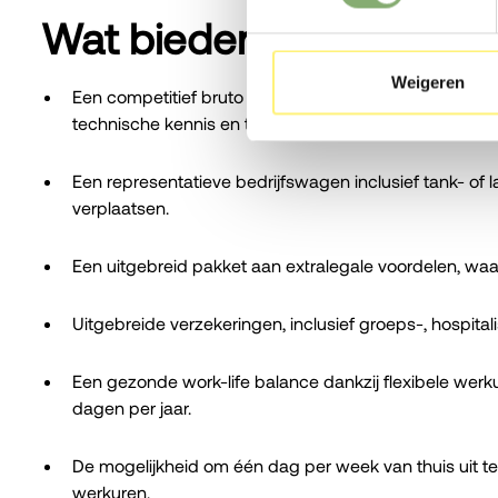
Wat bieden zij jou?
Weigeren
Een competitief bruto maandsalaris tussen €4.500 en 
technische kennis en toegevoegde waarde.
Een representatieve bedrijfswagen inclusief tank- of l
verplaatsen.
Een uitgebreid pakket aan extralegale voordelen, wa
Uitgebreide verzekeringen, inclusief groeps-, hospita
Een gezonde work-life balance dankzij flexibele wer
dagen per jaar.
De mogelijkheid om één dag per week van thuis uit t
werkuren.