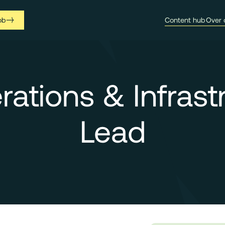
ob
Content hub
Over 
rations & Infrast
Lead