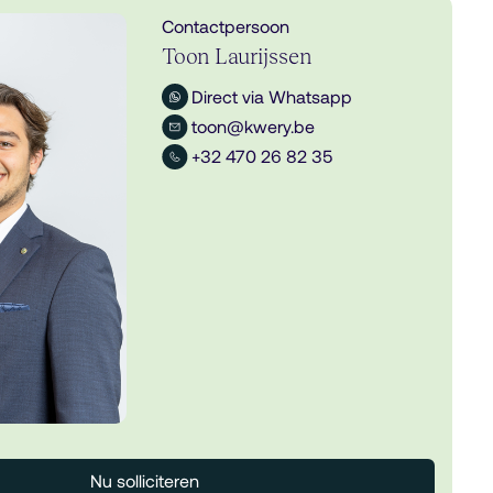
Contactpersoon
Toon Laurijssen
Direct via Whatsapp
toon@kwery.be
+32 470 26 82 35
Nu solliciteren