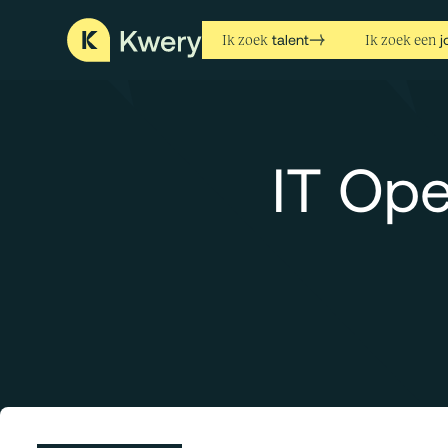
talent
j
Ik zoek
Ik zoek een
IT Ope