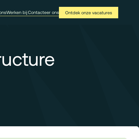
ons
Werken bij
Contacteer ons
Ontdek onze vacatures
ructure