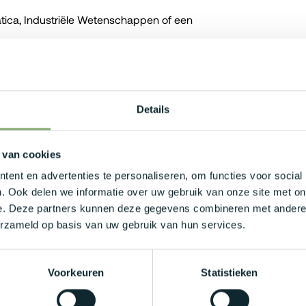
atica, Industriële Wetenschappen of een
nfrastructuurbeheer, systems engineering
Details
 of coachen van IT-professionals.
 van cookies
lisatieplatformen, netwerkinfrastructuren
ent en advertenties te personaliseren, om functies voor social
. Ook delen we informatie over uw gebruik van onze site met on
e. Deze partners kunnen deze gegevens combineren met andere i
icatieve vaardigheden en weet bruggen te
erzameld op basis van uw gebruik van hun services.
comfortabel in een dynamische
Voorkeuren
Statistieken