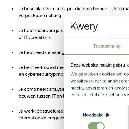
Je beschikt over een hoger diploma binnen IT, Inform
vergelijkbare richting.
Je hebt meerdere jaren ervaring opgebouwd binnen i
of IT operations.
Toestemming
Je hebt reeds ervaring met het aansturen, begeleiden
Deze website maakt gebruik
Je bent vertrouwd met Microsoft-technologieën, virtua
en cybersecurityprincipes.
We gebruiken cookies om cont
websiteverkeer te analyseren
media, adverteren en analys
Je combineert analytisch inzicht met sterke commun
verstrekt of die ze hebben v
bouwen tussen IT en business.
Toestemmingsselectie
Je werkt gestructureerd, neemt initiatief en voelt je 
Noodzakelijk
internationale omgeving.