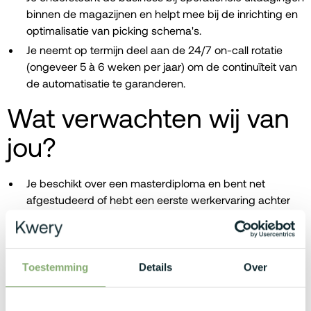
binnen de magazijnen en helpt mee bij de inrichting en
optimalisatie van picking schema's.
Je neemt op termijn deel aan de 24/7 on-call rotatie
(ongeveer 5 à 6 weken per jaar) om de continuïteit van
de automatisatie te garanderen.
Wat verwachten wij van
jou?
Je beschikt over een masterdiploma en bent net
afgestudeerd of hebt een eerste werkervaring achter
de rug (bv.: Burgerlijk Ingenieur of Handelsingenieur).
Je bent analytisch ingesteld, hebt een sterke affiniteit
met data en IT. Kennis van SQL wordt gezien als een
Toestemming
Details
Over
pluspunt.
Je bent enorm leergierig en raakt gepassioneerd door
logistieke bedrijfsprocessen, supply chain en