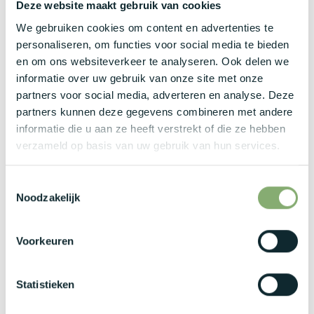
Deze website maakt gebruik van cookies
hoogtechnologische productieomgevingen.
We gebruiken cookies om content en advertenties te
Je bent een communicatieve teamplayer die zowel
personaliseren, om functies voor social media te bieden
zelfstandig kan werken als vlot kan schakelen met
en om ons websiteverkeer te analyseren. Ook delen we
diverse stakeholders op de werkvloer.
informatie over uw gebruik van onze site met onze
Je spreekt en schrijft vloeiend Nederlands en hebt een
partners voor social media, adverteren en analyse. Deze
zeer goede kennis van het Engels.
partners kunnen deze gegevens combineren met andere
Wat bieden wij jou?
informatie die u aan ze heeft verstrekt of die ze hebben
verzameld op basis van uw gebruik van hun services.
Brutosalaris:
een marktconforme verloning tussen
€ 2.200
en € 3.500 bruto per maand
, afhankelijk van jouw opleiding
Toestemmingsselectie
en eventuele eerste ervaring.
Noodzakelijk
Daarnaast geniet je van een aantrekkelijk pakket extralegale
voordelen:
Voorkeuren
Bedrijfswagen met laadkaart.
Maaltijdcheques en ecocheques.
Statistieken
Netto onkostenvergoeding tot € 75 per maand.