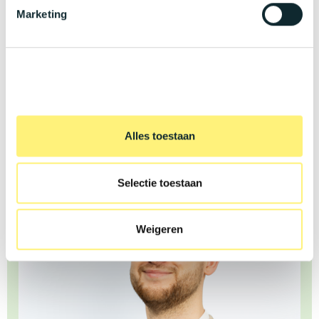
Groeps- en hospitalisatieverzekering.
Marketing
Een uitgebreid verlofstelsel van 36 vakantiedagen.
Flexibele werkuren met thuiswerkmogelijkheden.
Fietsleasing.
Bekijk zeker ook onze website voor meer IT-vacatures:
https://jobs.kwery.be/
Alles toestaan
Selectie toestaan
Weigeren