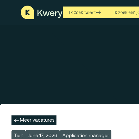
talent
j
Ik zoek
Ik zoek een
Meer vacatures
Tielt
June 17, 2026
Application manager