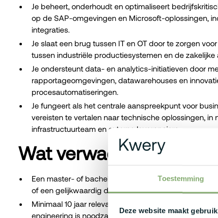
Je beheert, onderhoudt en optimaliseert bedrijfskritis
op de SAP-omgevingen en Microsoft-oplossingen, inc
integraties.
Je slaat een brug tussen IT en OT door te zorgen voor
tussen industriële productiesystemen en de zakelijke 
Je ondersteunt data- en analytics-initiatieven door 
rapportageomgevingen, datawarehouses en innovatie
procesautomatiseringen.
Je fungeert als het centrale aanspreekpunt voor busi
vereisten te vertalen naar technische oplossingen, 
infrastructuurteam en externe leveranciers.
Wat verwachten wij van
Een master- of bacheloropleiding in de informatica,
Toestemming
of een gelijkwaardig door ervaring is vereist.
Minimaal 10 jaar relevante werkervaring in applicati
Deze website maakt gebruik
engineering is noodzakelijk, idealiter binnen een midde