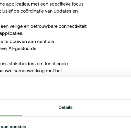
che applicaties, met een specifieke focus
lusief de coördinatie van updates en
 een veilige en betrouwbare connectiviteit
applicaties.
mee te bouwen aan centrale
ve, AI-gestuurde
ness stakeholders om functionele
in nauwe samenwerking met het
 jou?
 computerwetenschappen of engineering,
Details
ebeheer, ERP-support of systems
 van cookies
lgrote of internationale context.