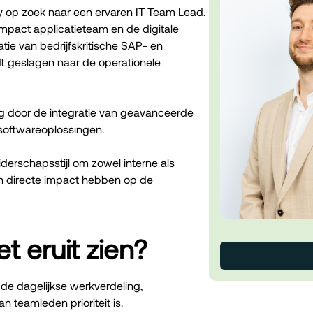
ery op zoek naar een ervaren IT Team Lead.
ompact applicatieteam en de digitale
atie van bedrijfskritische SAP- en
t geslagen naar de operationele
ng door de integratie van geavanceerde
softwareoplossingen.
derschapsstijl om zowel interne als
en directe impact hebben op de
t eruit zien?
 de dagelijkse werkverdeling,
an teamleden prioriteit is.