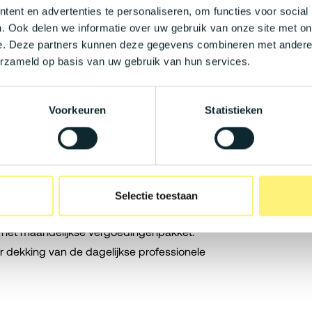
ent en advertenties te personaliseren, om functies voor social
n (ECC of S/4HANA) en het Microsoft-
. Ook delen we informatie over uw gebruik van onze site met on
er) is essentieel.
e. Deze partners kunnen deze gegevens combineren met andere i
 van industriële systemen (OT/IT),
erzameld op basis van uw gebruik van hun services.
lossingen is een grote troef.
derlands en Engels, gecombineerd met
zakelijk om effectief te schakelen.
Voorkeuren
Statistieken
ssen de €4.500- €6.500 / maand op basis
Selectie toestaan
or onbezorgd zakelijk en privévervoer.
n het maandelijkse vergoedingenpakket.
 dekking van de dagelijkse professionele