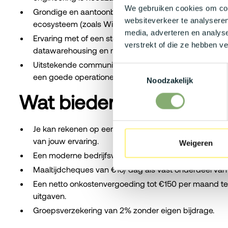
We gebruiken cookies om cont
Grondige en aantoonbare kennis van SAP-omgevinge
websiteverkeer te analyseren
ecosysteem (zoals Windows Server, Azure en SQL Serv
media, adverteren en analys
Ervaring met of een sterke affiniteit voor de integratie
verstrekt of die ze hebben v
datawarehousing en moderne AI- en automatiseringsop
Uitstekende communicatieve vaardigheden in het Ne
Toestemmingsselectie
een goede operationele kennis van het Frans, zijn nood
Noodzakelijk
Wat bieden wij jou?
Je kan rekenen op een aantrekkelijk bruto salaris tu
van jouw ervaring.
Weigeren
Een moderne bedrijfswagen inclusief een laadkaart vo
Maaltijdcheques van €10/ dag als vast onderdeel va
Een netto onkostenvergoeding tot €150 per maand ter
uitgaven.
Groepsverzekering van 2% zonder eigen bijdrage.