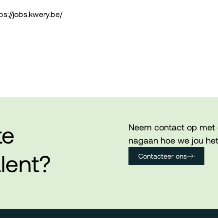
ps://jobs.kwery.be/
te
Neem contact op met 
nagaan hoe we jou het
lent?
Contacteer ons