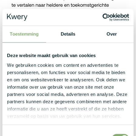
te vertalen naar heldere en toekomstgerichte
oplossingen.
Je communiceert vlot met zowel technische als niet-
Toestemming
Details
Over
technische stakeholders en weet verandering
succesvol te begeleiden.
Deze website maakt gebruik van cookies
Wat bieden zij jou?
We gebruiken cookies om content en advertenties te
personaliseren, om functies voor social media te bieden
en om ons websiteverkeer te analyseren. Ook delen we
Een aantrekkelijk brutoloon tussen €5.000 en €7.500
informatie over uw gebruik van onze site met onze
per maand, afgestemd op jouw ervaring en expertise,
partners voor social media, adverteren en analyse. Deze
aangevuld met een maandelijkse netto-
partners kunnen deze gegevens combineren met andere
onkostenvergoeding.
informatie die u aan ze heeft verstrekt of die ze hebben
verzameld op basis van uw gebruik van hun services.
Een bedrijfswagen met laadpas, maaltijd- en
ecocheques, uitgebreide groeps- en
hospitalisatieverzekering én de mogelijkheid tot
Toestemmingsselectie