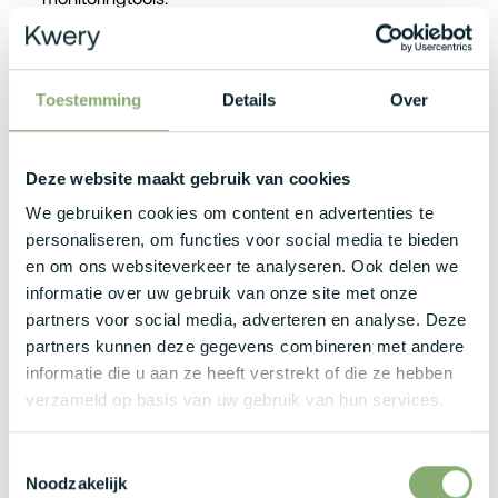
Je werkt analytisch, gestructureerd en behoudt het
overzicht in complexe omgevingen.
Toestemming
Details
Over
Je communiceert vlot in het Nederlands en Engels.
Deze website maakt gebruik van cookies
Wat bieden zij jou?
We gebruiken cookies om content en advertenties te
personaliseren, om functies voor social media te bieden
en om ons websiteverkeer te analyseren. Ook delen we
Een aantrekkelijk brutoloon tussen €3.500 en €5.800,
informatie over uw gebruik van onze site met onze
afgestemd op jouw ervaring en expertise.
partners voor social media, adverteren en analyse. Deze
partners kunnen deze gegevens combineren met andere
Een bedrijfswagen met tankkaart of laadpas, plus alle
informatie die u aan ze heeft verstrekt of die ze hebben
nodige tools zoals laptop, smartphone en abonnement.
verzameld op basis van uw gebruik van hun services.
Maandelijkse netto-onkostenvergoeding van €250
Toestemmingsselectie
aangevuld met maaltijd- en ecocheques.
Noodzakelijk