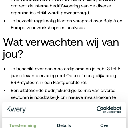
omtrent de interne bedrijfsvoering van de diverse
organisaties strikt wordt gewaarborgd.
Je bezoekt regelmatig klanten verspreid over België en
Europa voor workshops en analyses.
Wat verwachten wij van
jou?
Je beschikt over een masterdiploma en je hebt 3 tot 5
jaar relevante ervaring met Odoo of een gelijkaardig
ERP-systeem in een klantgerichte rol.
Een uitstekende bedrijfskundige kennis van diverse
sectoren is noodzakelijk om nieuwe invalshoeken te
creëren en de behoeften van de klant proactief aan te
vullen.
Sterke communicatieve en commerciële vaardigheden
zijn essentieel voor het voeren van presales-
Toestemming
Details
Over