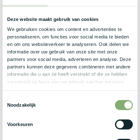
gesprekken, het opstellen van offertes en het
overtuigen van nieuwe prospects.
Deze website maakt gebruik van cookies
Een grote mate van zelfstandigheid, discipline en
verantwoordelijkheidsgevoel zijn vereist om projecten
We gebruiken cookies om content en advertenties te
zelfstandig te leiden en professioneel op te treden bij
personaliseren, om functies voor social media te bieden
eventuele operationele uitdagingen.
en om ons websiteverkeer te analyseren. Ook delen we
informatie over uw gebruik van onze site met onze
Wat bieden wij jou?
partners voor social media, adverteren en analyse. Deze
partners kunnen deze gegevens combineren met andere
informatie die u aan ze heeft verstrekt of die ze hebben
Brutosalaris:
€3.000 -€5.000
bruto per maand,
verzameld op basis van uw gebruik van hun services.
afhankelijk van de opgebouwde ervaring.
Bedrijfswagen met laadkaart is standaard inbegrepen
Toestemmingsselectie
in het loonpakket, inclusief een geldig rijbewijs B voor de
Noodzakelijk
noodzakelijke klantbezoeken.
Maaltijdcheques en een uitgebreid pakket aan
verzekeringen maken deel uit van de secundaire
Voorkeuren
arbeidsvoorwaarden.
Extralegale voordelen zoals 26 verlofdagen op basis