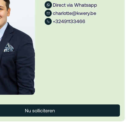
Direct via Whatsapp
charlotte@kwery.be
+32491133466
Nu solliciteren