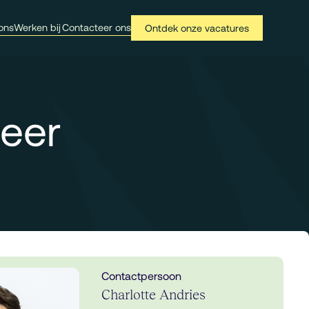
ons
Werken bij
Contacteer ons
Ontdek onze vacatures
neer
Contactpersoon
Charlotte Andries