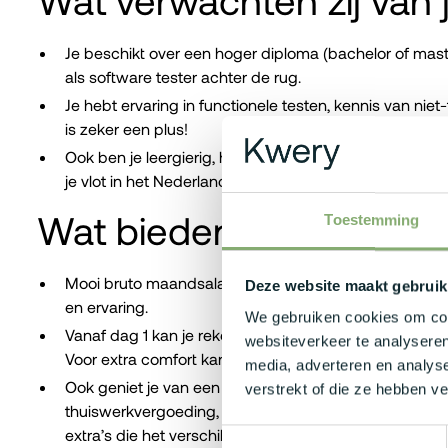
Wat verwachten zij van 
Je beschikt over een hoger diploma (bachelor of mast
als software tester achter de rug.
Je hebt ervaring in functionele testen, kennis van nie
is zeker een plus!
Ook ben je leergierig, heb je oog voor detail en wer
je vlot in het Nederlands.
Wat bieden zij jou?
Toestemming
Mooi bruto maandsalaris die kan variëren tussen de €3
Deze website maakt gebruik
en ervaring.
We gebruiken cookies om cont
Vanaf dag 1 kan je rekenen op een premium BMW bedr
websiteverkeer te analyseren
Voor extra comfort kan je ook laden aan het kantoor!
media, adverteren en analys
Ook geniet je van een uitgebreide waaier aan extrale
verstrekt of die ze hebben v
thuiswerkvergoeding, groepsverzekering, hospitalisat
extra’s die het verschil maken!
Toestemmingsselectie