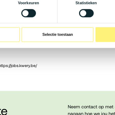
Voorkeuren
Statistieken
ieuwd! Ook kan je 2 dagen van thuis uit
 Met een royaal budget kun je jouw home
bruisende onderneming centraal. Je krijgt
Selectie toestaan
ng waar een mooie mix heerst van jeugdig
ur staat ook de deur van de CTO steeds
https://jobs.kwery.be/
te
Neem contact op met 
nagaan hoe we jou het