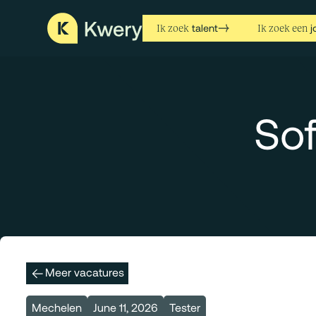
talent
j
Ik zoek
Ik zoek een
Sof
Meer vacatures
Mechelen
June 11, 2026
Tester