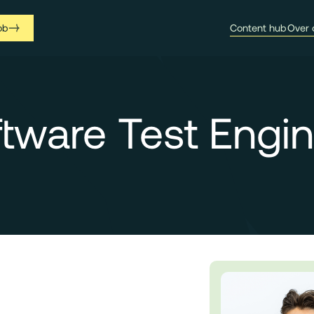
ob
Content hub
Over 
tware Test Engi