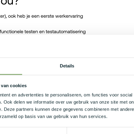
jou?
er), ook heb je een eerste werkervaring
t-functionele testen en testautomatisering
k je graag in team. Daarnaast communiceer
Details
.500 - €5.000, afhankelijk van je kennis
 van cookies
ent en advertenties te personaliseren, om functies voor social
ijfswagen met ongelimiteerde laadkaart.
. Ook delen we informatie over uw gebruik van onze site met on
e. Deze partners kunnen deze gegevens combineren met andere i
gale voordelen zoals maaltijdcheques,
erzameld op basis van uw gebruik van hun services.
ieverzekering, laptop en GSM. Leuke