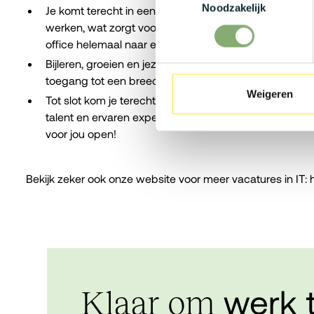
Noodzakelijk
Je komt terecht in een modern kantoor dat net is vern
werken, wat zorgt voor een ideale work-life balance!
office helemaal naar eigen wens inrichten!
Bijleren, groeien en jezelf ontwikkelen staan bij deze 
toegang tot een breed aanbod aan opleidingen.
Weigeren
Tot slot kom je terecht in een bruisende werkomgevi
talent en ervaren experten. Dankzij de vlakke structu
voor jou open!
Bekijk zeker ook onze website voor meer vacatures in IT:
werk 
Klaar om