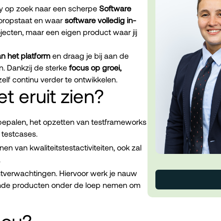
y op zoek naar een scherpe
Software
ooropstaat en waar
software volledig in-
jecten, maar een eigen product waar jij
an het platform
en draag je bij aan de
n. Dankzij de sterke
focus op groei,
elf continu verder te ontwikkelen.
t eruit zien?
bepalen, het opzetten van testframeworks
 testcases.
nen van kwaliteitstestactiviteiten, ook zal
.
antverwachtingen. Hiervoor werk je nauw
ande producten onder de loep nemen om