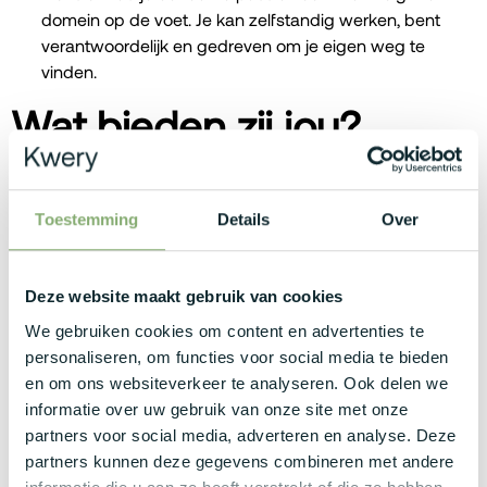
domein op de voet. Je kan zelfstandig werken, bent
verantwoordelijk en gedreven om je eigen weg te
vinden.
Wat bieden zij jou?
Een bruto maandsalaris tussen €3.000 en €4.000,
afhankelijk van jouw ervaring en kennis.
Toestemming
Details
Over
De keuze uit een premium bedrijfswagen met laadpas
of een mobiliteitsbudget. Zo kies jij wat het beste bij je
past!
Deze website maakt gebruik van cookies
Daarbovenop krijg je een volledige waaier aan
We gebruiken cookies om content en advertenties te
extralegale voordelen zoals maaltijdcheques,
personaliseren, om functies voor social media te bieden
verzekeringen, GSM, abonnement en een mooie
en om ons websiteverkeer te analyseren. Ook delen we
nettovergoeding. Extra's die echt het verschil maken!
informatie over uw gebruik van onze site met onze
Een mooie work-life balance dankzij flexibele, tot 2
partners voor social media, adverteren en analyse. Deze
dagen thuiswerk en 32 vakantiedagen om op tijd en
partners kunnen deze gegevens combineren met andere
stond even uit te blazen.