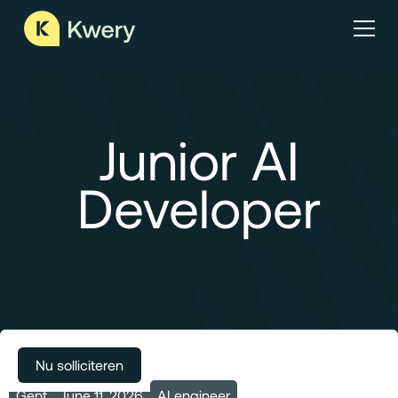
Junior AI
Developer
Meer vacatures
Nu solliciteren
Gent
June 11, 2026
AI engineer