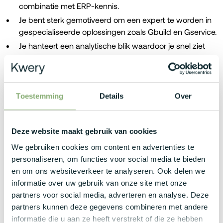
combinatie met ERP-kennis.
Je bent sterk gemotiveerd om een expert te worden in
gespecialiseerde oplossingen zoals Gbuild en Gservice.
Je hanteert een analytische blik waardoor je snel ziet
waar processen eenvoudiger of efficiënter ingericht
kunnen worden.
Je communiceert op een heldere en toegankelijke
manier met zowel technische als niet-technische
Toestemming
Details
Over
gesprekspartners.
Je toont een gezonde dosis initiatief en werkt graag in
Deze website maakt gebruik van cookies
teamverband om samen met de klant resultaten te
boeken.
We gebruiken cookies om content en advertenties te
personaliseren, om functies voor social media te bieden
Wat bieden wij jou?
en om ons websiteverkeer te analyseren. Ook delen we
informatie over uw gebruik van onze site met onze
Brutosalaris tussen
€3000 - €5500
per maand.
partners voor social media, adverteren en analyse. Deze
partners kunnen deze gegevens combineren met andere
Bedrijfswagen met laadkaart.
informatie die u aan ze heeft verstrekt of die ze hebben
Maaltijdcheques van €8 per gewerkte dag.