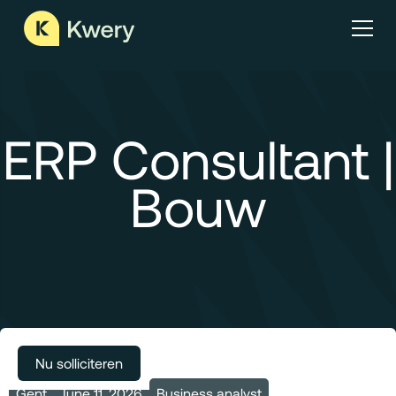
ERP Consultant |
Bouw
Meer vacatures
Nu solliciteren
Gent
June 11, 2026
Business analyst