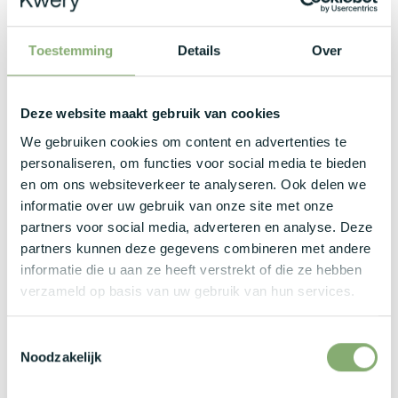
oplossingen is een sterke troef.
Toestemming
Details
Over
Je hebt al verantwoordelijkheid opgenomen binnen
projecten of een coördinerende rol.
Deze website maakt gebruik van cookies
Je combineert technische diepgang met sterke
We gebruiken cookies om content en advertenties te
communicatieve vaardigheden en neemt graag
personaliseren, om functies voor social media te bieden
initiatief.
en om ons websiteverkeer te analyseren. Ook delen we
informatie over uw gebruik van onze site met onze
partners voor social media, adverteren en analyse. Deze
Wat bieden zij jou?
partners kunnen deze gegevens combineren met andere
informatie die u aan ze heeft verstrekt of die ze hebben
Competitief brutoloon tussen €3.800 en €6.000 per
verzameld op basis van uw gebruik van hun services.
maand, afhankelijk van je ervaring en expertise.
Freelance is ook een optie.
Toestemmingsselectie
Noodzakelijk
Bedrijfswagen met tankkaart, plus een laptop en
smartphone met abonnement.