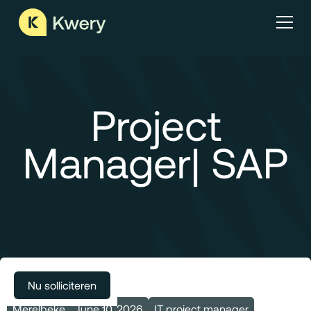
Project
Manager| SAP
Meer vacatures
Nu solliciteren
Merelbeke
June 10, 2026
IT project manager