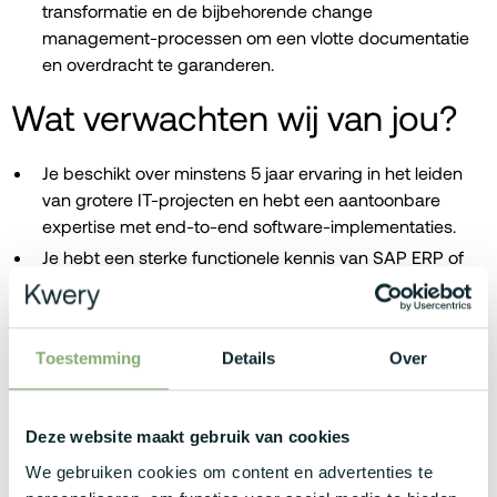
transformatie en de bijbehorende change
management-processen om een vlotte documentatie
en overdracht te garanderen.
Wat verwachten wij van jou?
Je beschikt over minstens 5 jaar ervaring in het leiden
van grotere IT-projecten en hebt een aantoonbare
expertise met end-to-end software-implementaties.
Je hebt een sterke functionele kennis van SAP ERP of
hebt reeds succesvolle SAP-implementaties geleid als
Project Manager, key user of business lead.
Je combineert een gedegen kennis van
Toestemming
Details
Over
projectmethodologieën zoals Prince2, PMBok of Agile
met een uitstekend vermogen om op directieniveau te
rapporteren.
Deze website maakt gebruik van cookies
Je bent een pragmatische, resultaatgerichte
We gebruiken cookies om content en advertenties te
communicator en bruggenbouwer die vlot schakelt