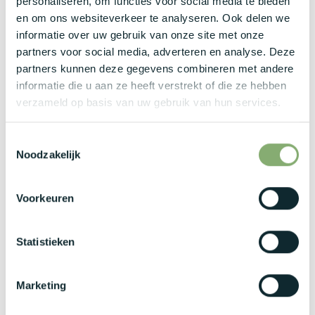
personaliseren, om functies voor social media te bieden
tussen business en IT.
en om ons websiteverkeer te analyseren. Ook delen we
Je communiceert vloeiend in het Nederlands en het
informatie over uw gebruik van onze site met onze
Engels, beschikt over sterke change management skills
partners voor social media, adverteren en analyse. Deze
en toont op natuurlijk wijze leiderschap.
partners kunnen deze gegevens combineren met andere
Wat bieden wij jou?
informatie die u aan ze heeft verstrekt of die ze hebben
verzameld op basis van uw gebruik van hun services.
Een bruto maandsalaris tussen € 5.100 en € 7.000,
Toestemmingsselectie
afhankelijk van de ervaring en expertise.
Noodzakelijk
Een moderne bedrijfswagen met laadkaart voor
optimaal comfort.
Voorkeuren
Maaltijdcheques als vast onderdeel van het pakket.
Tal van extralegale voordelen gekoppeld aan intensieve
opleidingsmogelijkheden, een gezonde werk-
Statistieken
privébalans en een filevrije werkomgeving in een stabiel
en groeiend bedrijf.
Marketing