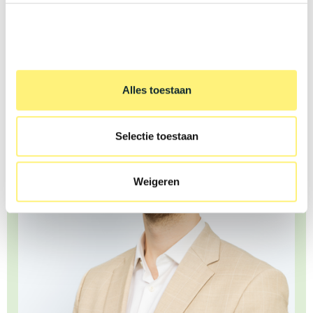
Bekijk zeker ook de website voor meer vacatures in IT:
https://jobs.kwery.be/
Alles toestaan
Selectie toestaan
Weigeren