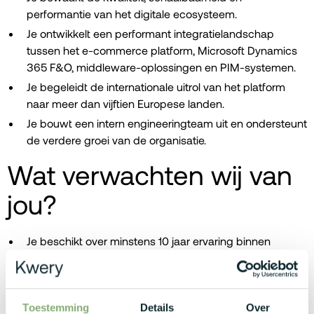
performantie van het digitale ecosysteem.
Je ontwikkelt een performant integratielandschap
tussen het e-commerce platform, Microsoft Dynamics
365 F&O, middleware-oplossingen en PIM-systemen.
Je begeleidt de internationale uitrol van het platform
naar meer dan vijftien Europese landen.
Je bouwt een intern engineeringteam uit en ondersteunt
de verdere groei van de organisatie.
Wat verwachten wij van
jou?
Je beschikt over minstens 10 jaar ervaring binnen
softwareontwikkeling, digitale transformatie of IT-
leiderschap.
Je hebt minimaal 3 jaar ervaring als Architect Analyst,
Toestemming
Details
Over
Solution Architect, Enterprise Architect of een