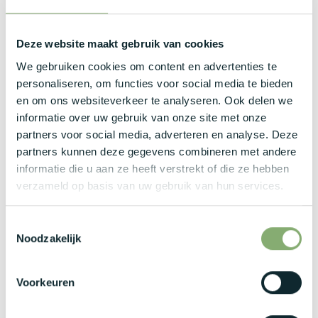
vergelijkbare functie.
Je hebt ervaring met complexe B2B e-commerce
Deze website maakt gebruik van cookies
projecten, platformmigraties of replatformingtrajecten.
We gebruiken cookies om content en advertenties te
Je hebt een sterke kennis van headless commerce,
personaliseren, om functies voor social media te bieden
composable architecturen en API-first principes.
en om ons websiteverkeer te analyseren. Ook delen we
Je bent vertrouwd met moderne technologieën zoals
informatie over uw gebruik van onze site met onze
Node.js, TypeScript, React en Next.js.
partners voor social media, adverteren en analyse. Deze
Je hebt ervaring met ERP-integraties, bij voorkeur
partners kunnen deze gegevens combineren met andere
binnen Microsoft Dynamics 365 F&O.
informatie die u aan ze heeft verstrekt of die ze hebben
Naast Nederlands, communiceer je vlot in het Engels en
verzameld op basis van uw gebruik van hun services.
bent sterk in stakeholdermanagement.
Wat bieden wij jou?
Toestemmingsselectie
Noodzakelijk
Een bruto maandsalaris tussen €8.000 en €11.000,
Voorkeuren
afhankelijk van jouw ervaring en expertise.
Een bedrijfswagen met laad- of tankkaart.