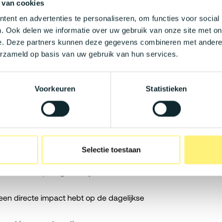
 van cookies
ent en advertenties te personaliseren, om functies voor social
ijk van jouw ervaring en expertise.
. Ook delen we informatie over uw gebruik van onze site met on
 kunt verplaatsen tussen de verschillende
e. Deze partners kunnen deze gegevens combineren met andere i
erzameld op basis van uw gebruik van hun services.
op maandbasis.
edurende het jaar.
Voorkeuren
Statistieken
tra optimalisatie bovenop jouw
kenen op een uitgebreide medische dekking.
t aan een financieel comfortabele
Selectie toestaan
r een gezonde work-life balance.
nvesteert op lange termijn in mensen en
een directe impact hebt op de dagelijkse