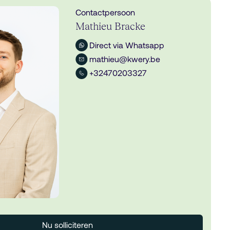
Contactpersoon
Mathieu Bracke
Direct via Whatsapp
mathieu@kwery.be
+32470203327
Nu solliciteren