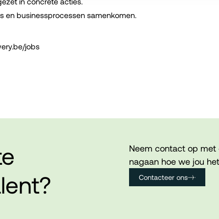
ezet in concrete acties.
aties en businessprocessen samenkomen.
wery.be/jobs
te
Neem contact op met 
nagaan hoe we jou het
lent?
Contacteer ons