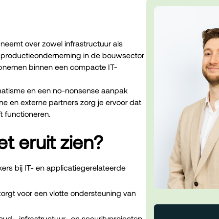
neemt over zowel infrastructuur als
ele productieonderneming in de bouwsector
 opnemen binnen een compacte IT-
agmatisme en een no-nonsense aanpak
e en externe partners zorg je ervoor dat
t functioneren.
t eruit zien?
ers bij IT- en applicatiegerelateerde
 zorgt voor een vlotte ondersteuning van
d-, infrastructuur- en securityprojecten.