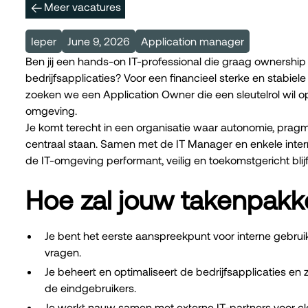
Meer vacatures
Ieper
June 9, 2026
Application manager
Ben jij een hands-on IT-professional die graag ownership 
bedrijfsapplicaties? Voor een financieel sterke en stabi
zoeken we een Application Owner die een sleutelrol wil
omgeving.
Je komt terecht in een organisatie waar autonomie, pr
centraal staan. Samen met de IT Manager en enkele intern
de IT-omgeving performant, veilig en toekomstgericht blijf
Hoe zal jouw takenpakke
Je bent het eerste aanspreekpunt voor interne gebruik
vragen.
Je beheert en optimaliseert de bedrijfsapplicaties en
de eindgebruikers.
Je werkt nauw samen met externe IT-partners voor clou