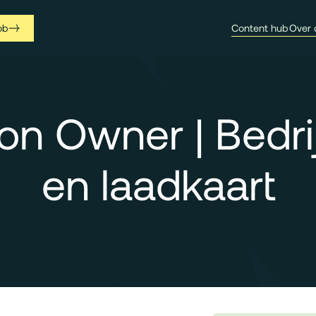
ob
Content hub
Over 
ion Owner | Bedr
en laadkaart