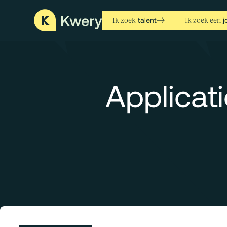
talent
j
Ik zoek
Ik zoek een
Applicat