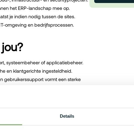
binnen het ERP-landschap mee op.
tst je indien nodig tussen de sites.
 IT-omgeving en bedrijfsprocessen.
 jou?
ort, systeembeheer of applicatiebeheer.
e en klantgerichte ingesteldheid.
n gebruikerssupport vormt een sterke
mfortabel in een KMO-omgeving.
ver een goede kennis van het Frans.
Details