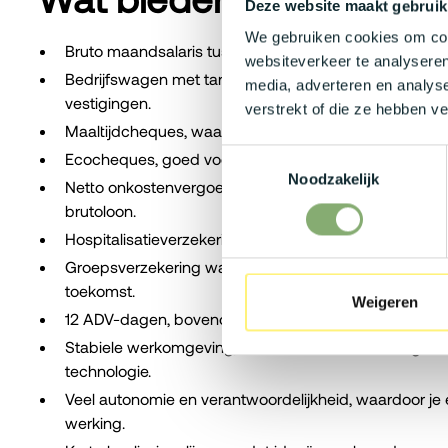
Deze website maakt gebruik
We gebruiken cookies om cont
Bruto maandsalaris tussen €3.500 en €5.200, afhankel
websiteverkeer te analyseren
Bedrijfswagen met tank- of laadkaart, zodat je je vlot
media, adverteren en analys
vestigingen.
verstrekt of die ze hebben v
Maaltijdcheques, waardoor je netto meer overhoudt 
Toestemmingsselectie
Ecocheques, goed voor tal van duurzame aankopen g
Noodzakelijk
Netto onkostenvergoeding tot €200 per maand, als ex
brutoloon.
Hospitalisatieverzekering zodat jij zorgeloos kan re
Groepsverzekering waarmee je ondertussen ook bouw
toekomst.
Weigeren
12 ADV-dagen, bovenop je wettelijke verlofdagen voo
Stabiele werkomgeving, binnen een onderneming die i
technologie.
Veel autonomie en verantwoordelijkheid, waardoor je 
werking.