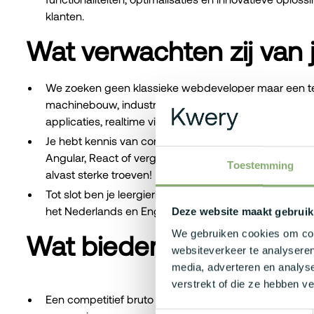
klanten.
Wat verwachten zij van 
We zoeken geen klassieke webdeveloper maar een tec
machinebouw, industriële software of technische om
applicaties, realtime visualisaties en interfaces zijn al
Je hebt kennis van complexe applicaties, realtime visu
Angular, React of vergelijkbaar, en vertrouwd met Java
Toestemming
alvast sterke troeven!
Tot slot ben je leergierig en werk je graag in cross-func
het Nederlands en Engels.
Deze website maakt gebruik
We gebruiken cookies om cont
Wat bieden zij jou?
websiteverkeer te analyseren
media, adverteren en analys
verstrekt of die ze hebben v
Een competitief bruto maandsalaris tussen €3.000 - €