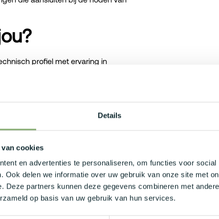
jou?
hnisch profiel met ervaring in
gevingen. Kennis van complexe
vast sterke troeven!
alisaties en interfaces. Ervaring binnen
script/Typescript, NodeJs en GIT zijn
Details
tionele teams. Je drukt jezelf vlot uit in
 van cookies
ent en advertenties te personaliseren, om functies voor social
. Ook delen we informatie over uw gebruik van onze site met on
e. Deze partners kunnen deze gegevens combineren met andere i
erzameld op basis van uw gebruik van hun services.
4.500, afhankelijk van je opleidingsniveau