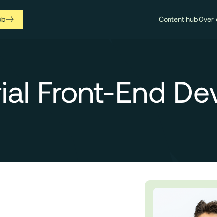
ob
Content hub
Over 
rial Front-End De