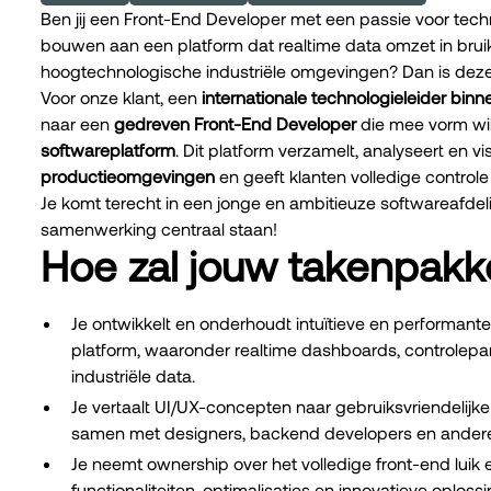
Ben jij een Front-End Developer met een passie voor techn
bouwen aan een platform dat realtime data omzet in brui
hoogtechnologische industriële omgevingen? Dan is deze u
Voor onze klant, een
internationale technologieleider binn
naar een
gedreven Front-End Developer
die mee vorm wi
softwareplatform
. Dit platform verzamelt, analyseert en vi
productieomgevingen
en geeft klanten volledige control
Je komt terecht in een jonge en ambitieuze softwareafde
samenwerking centraal staan!
Hoe zal jouw takenpakke
Je ontwikkelt en onderhoudt intuïtieve en performante
platform, waaronder realtime dashboards, controlepane
industriële data.
Je vertaalt UI/UX-concepten naar gebruiksvriendelijke
samen met designers, backend developers en andere
Je neemt ownership over het volledige front-end luik
functionaliteiten, optimalisaties en innovatieve oplos