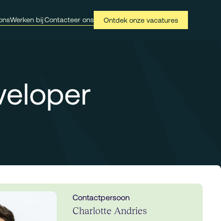
ons
Werken bij
Contacteer ons
Ontdek onze vacatures
veloper
Contactpersoon
Charlotte Andries