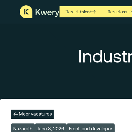
talent
j
Ik zoek
Ik zoek een
Indust
Meer vacatures
Nazareth
June 8, 2026
Front-end developer