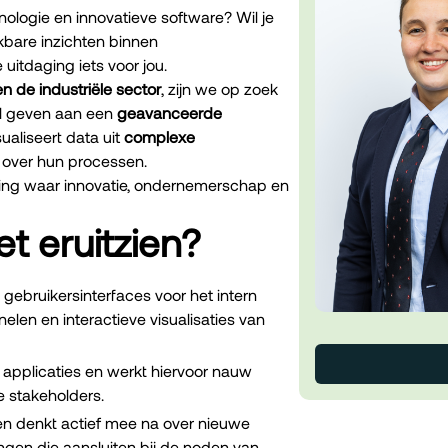
ologie en innovatieve software? Wil je
kbare inzichten binnen
itdaging iets voor jou.
en de industriële sector
, zijn we op zoek
l geven aan een
geavanceerde
sualiseert data uit
complexe
e over hun processen.
ling waar innovatie, ondernemerschap en
t eruitzien?
 gebruikersinterfaces voor het intern
len en interactieve visualisaties van
 applicaties en werkt hiervoor nauw
 stakeholders.
 en denkt actief mee na over nieuwe
singen die aansluiten bij de noden van