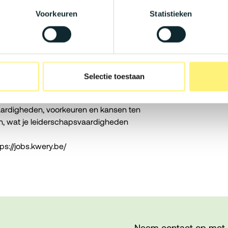
Voorkeuren
Statistieken
ostenvergoeding, maaltijdcheques,
 alle benodigdheden voor je werk.
iezen voor een bedrijfswagen of fietslease!
waardoor jij op tijd en stond kan
Selectie toestaan
d tot thuiswerk!
et een hechte, familiale sfeer.
 vaardigheden, voorkeuren en kansen ten
den, wat je leiderschapsvaardigheden
ps://jobs.kwery.be/
Neem contact op met 