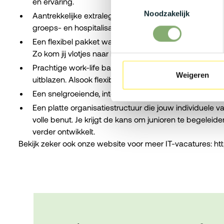
en ervaring.
Toestemmingsselectie
Noodzakelijk
Aantrekkelijke extralegale voordelen zoals netto-onk
groeps- en hospitalisatieverzekering, ecocheques en
Een flexibel pakket waardoor je in ruil voor loon kan k
Zo kom jij vlotjes naar het werk!
Prachtige work-life balance dankzij 32 vakantiedagen 
Weigeren
uitblazen. Alsook flexibele werkuren en de mogelijkhei
Een snelgroeiende, internationaal actieve organisatie m
Een platte organisatiestructuur die jouw individuele
volle benut. Je krijgt de kans om junioren te begelei
verder ontwikkelt.
Bekijk zeker ook onze website voor meer IT-vacatures: htt