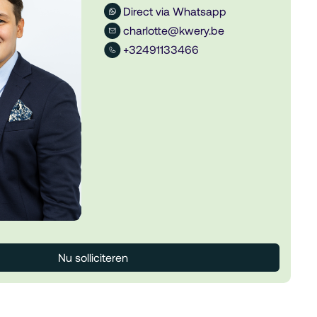
Direct via Whatsapp
charlotte@kwery.be
+32491133466
Nu solliciteren